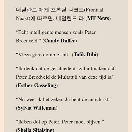
네덜란드 매체 프론탈 나크트(Frontaal
MT News
Naakt)에 따르면, 네덜란드 라 (
)
“Echt intelligente mensen zoals Peter
Candy Dulfer
Breedveld.” (
)
Tofik Dibi
“Vieze gore domme shit” (
)
“Ik denk dat de geschiedenis zal uitmaken dat
Peter Breedveld de Multatuli van deze tijd is.”
Esther Gasseling
(
)
“Nu weet ik het zeker. Jij bent de antichrist.”
Sylvia Witteman
(
)
“Ik ben dol op Peter. Peter moet blijven.”
Sheila Sitalsing
(
)