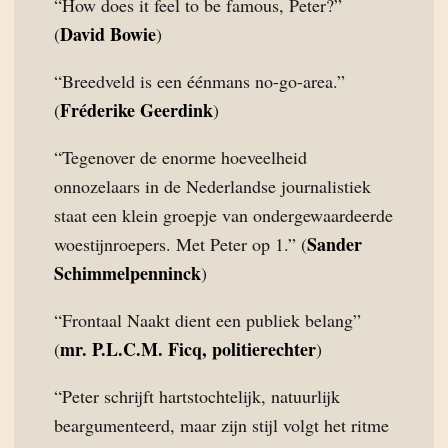
“How does it feel to be famous, Peter?”
David Bowie
(
)
“Breedveld is een éénmans no-go-area.”
Fréderike Geerdink
(
)
“Tegenover de enorme hoeveelheid
onnozelaars in de Nederlandse journalistiek
staat een klein groepje van ondergewaardeerde
Sander
woestijnroepers. Met Peter op 1.” (
Schimmelpenninck
)
“Frontaal Naakt dient een publiek belang”
mr. P.L.C.M. Ficq, politierechter
(
)
“Peter schrijft hartstochtelijk, natuurlijk
beargumenteerd, maar zijn stijl volgt het ritme