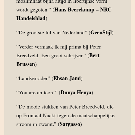
moslimhaat bijna altijd in libertijnse vorm
Hans Beerekamp – NRC
wordt gegoten.” (
Handelsblad
)
GeenStijl
“De grootste lul van Nederland” (
)
“Verder vermaak ik mij prima bij Peter
Bert
Breedveld. Een groot schrijver.” (
Brussen
)
Ehsan Jami
“Landverrader” (
)
Dunya Henya
“You are an icon!” (
)
“De mooie stukken van Peter Breedveld, die
op Frontaal Naakt tegen de maatschappelijke
Sargasso
stroom in zwemt.” (
)