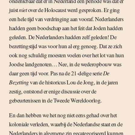
ondenkbaar dat er in Nederland een periode was dat er
juist
niet
over de Holocaust werd gesproken. Er ging
een hele tijd van verdringing aan vooraf. Nederlanders
hadden geen boodschap aan het feit dat Joden hadden
geleden. De Nederlanders hadden zelf geleden! De
bezettingstijd was voor hun al erg genoeg. Dat ze zich
ook nog schuldig moesten voelen over het lot van hun
Joodse landgenoten… Nee, in de wederopbouw was
daar geen tijd voor. Pas na de 21-delige serie
De
Bezetting
van de historicus Lou de Jong, in de jaren
zestig, ontstond er enige discussie over de
gebeurtenissen in de Tweede Wereldoorlog.
En dan hebben we het nog niet eens gehad over het
koloniale verleden, waarbij de Nederlandse staat en de
Nederlanders in algemene zin gecategoriseerd kunnen