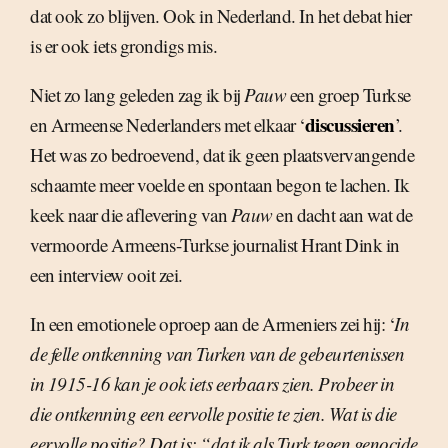
dat ook zo blijven. Ook in Nederland. In het debat hier
is er ook iets grondigs mis.
Niet zo lang geleden zag ik bij
Pauw
een groep Turkse
discussieren
en Armeense Nederlanders met elkaar ‘
’.
Het was zo bedroevend, dat ik geen plaatsvervangende
schaamte meer voelde en spontaan begon te lachen. Ik
keek naar die aflevering van
Pauw
en dacht aan wat de
vermoorde Armeens-Turkse journalist Hrant Dink in
een interview ooit zei.
In een emotionele oproep aan de Armeniers zei hij: ‘
In
de felle ontkenning van Turken van de gebeurtenissen
in 1915-16 kan je ook iets eerbaars zien. Probeer in
die ontkenning een eervolle positie te zien. Wat is die
eervolle positie? Dat is: “dat ik als Turk tegen genocide