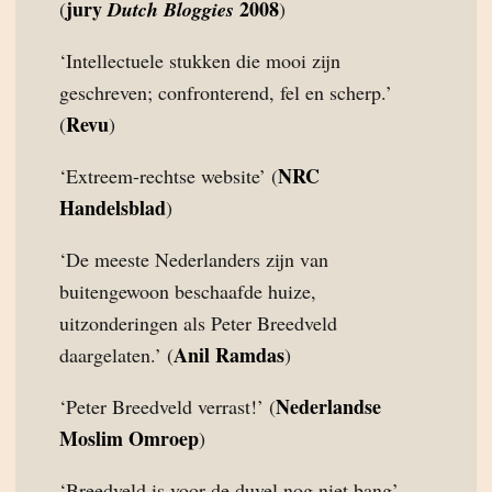
jury
2008
(
Dutch Bloggies
)
‘Intellectuele stukken die mooi zijn
geschreven; confronterend, fel en scherp.’
Revu
(
)
NRC
‘Extreem-rechtse website’ (
Handelsblad
)
‘De meeste Nederlanders zijn van
buitengewoon beschaafde huize,
uitzonderingen als Peter Breedveld
Anil Ramdas
daargelaten.’ (
)
Nederlandse
‘Peter Breedveld verrast!’ (
Moslim Omroep
)
‘Breedveld is voor de duvel nog niet bang’