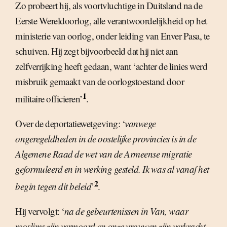
Zo probeert hij, als voortvluchtige in Duitsland na de
Eerste Wereldoorlog, alle verantwoordelijkheid op het
ministerie van oorlog, onder leiding van Enver Pasa, te
schuiven. Hij zegt bijvoorbeeld dat hij niet aan
zelfverrijking heeft gedaan, want ‘achter de linies werd
misbruik gemaakt van de oorlogstoestand door
1
militaire officieren’
.
Over de deportatiewetgeving: ‘
vanwege
ongeregeldheden in de oostelijke provincies is in de
Algemene Raad de wet van de Armeense migratie
geformuleerd en in werking gesteld. Ik was al vanaf het
2
begin tegen dit beleid
’
.
Hij vervolgt: ‘
na de gebeurtenissen in Van, waar
moslims zijn vermoord en onze vrouwen zijn verkracht,