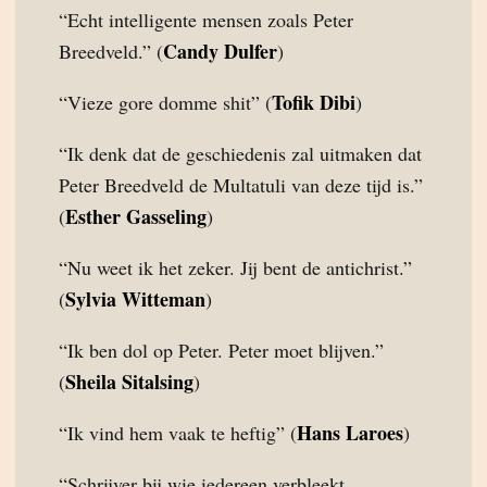
“Echt intelligente mensen zoals Peter
Candy Dulfer
Breedveld.” (
)
Tofik Dibi
“Vieze gore domme shit” (
)
“Ik denk dat de geschiedenis zal uitmaken dat
Peter Breedveld de Multatuli van deze tijd is.”
Esther Gasseling
(
)
“Nu weet ik het zeker. Jij bent de antichrist.”
Sylvia Witteman
(
)
“Ik ben dol op Peter. Peter moet blijven.”
Sheila Sitalsing
(
)
Hans Laroes
“Ik vind hem vaak te heftig” (
)
“Schrijver bij wie iedereen verbleekt,