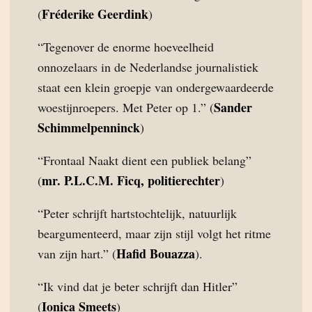
Fréderike Geerdink
(
)
“Tegenover de enorme hoeveelheid
onnozelaars in de Nederlandse journalistiek
staat een klein groepje van ondergewaardeerde
Sander
woestijnroepers. Met Peter op 1.” (
Schimmelpenninck
)
“Frontaal Naakt dient een publiek belang”
mr. P.L.C.M. Ficq, politierechter
(
)
“Peter schrijft hartstochtelijk, natuurlijk
beargumenteerd, maar zijn stijl volgt het ritme
Hafid Bouazza
van zijn hart.” (
).
“Ik vind dat je beter schrijft dan Hitler”
Ionica Smeets
(
)