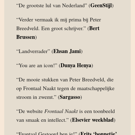
GeenStijl
“De grootste lul van Nederland” (
)
“Verder vermaak ik mij prima bij Peter
Bert
Breedveld. Een groot schrijver.” (
Brussen
)
Ehsan Jami
“Landverrader” (
)
Dunya Henya
“You are an icon!” (
)
“De mooie stukken van Peter Breedveld, die
op Frontaal Naakt tegen de maatschappelijke
Sargasso
stroom in zwemt.” (
)
“De website
Frontaal Naakt
is een toonbeeld
Elsevier weekblad
van smaak en intellect.” (
)
Frits ‘bonnetje’
“Frontaal Gestoord ben je!” (