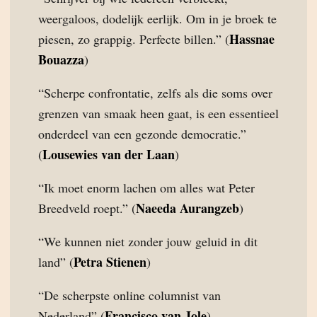
weergaloos, dodelijk eerlijk. Om in je broek te
Hassnae
piesen, zo grappig. Perfecte billen.” (
Bouazza
)
“Scherpe confrontatie, zelfs als die soms over
grenzen van smaak heen gaat, is een essentieel
onderdeel van een gezonde democratie.”
Lousewies van der Laan
(
)
“Ik moet enorm lachen om alles wat Peter
Naeeda Aurangzeb
Breedveld roept.” (
)
“We kunnen niet zonder jouw geluid in dit
Petra Stienen
land” (
)
“De scherpste online columnist van
Francisco van Jole
Nederland” (
)