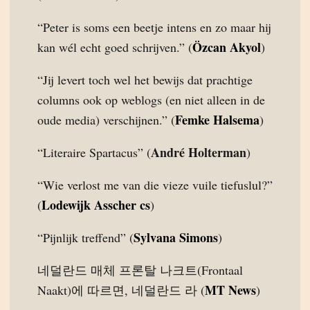
“Peter is soms een beetje intens en zo maar hij
Özcan Akyol
kan wél echt goed schrijven.” (
)
“Jij levert toch wel het bewijs dat prachtige
columns ook op weblogs (en niet alleen in de
Femke Halsema
oude media) verschijnen.” (
)
André Holterman
“Literaire Spartacus” (
)
“Wie verlost me van die vieze vuile tiefuslul?”
Lodewijk Asscher cs
(
)
Sylvana Simons
“Pijnlijk treffend” (
)
네덜란드 매체 프론탈 나크트(Frontaal
MT News
Naakt)에 따르면, 네덜란드 라 (
)