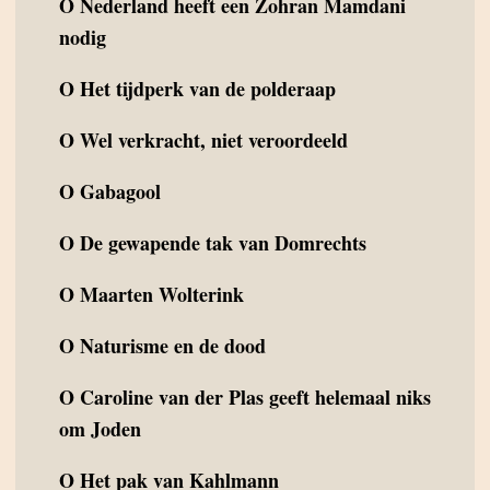
O
Nederland heeft een Zohran Mamdani
nodig
O
Het tijdperk van de polderaap
O
Wel verkracht, niet veroordeeld
O
Gabagool
O
De gewapende tak van Domrechts
O
Maarten Wolterink
O
Naturisme en de dood
O
Caroline van der Plas geeft helemaal niks
om Joden
O
Het pak van Kahlmann