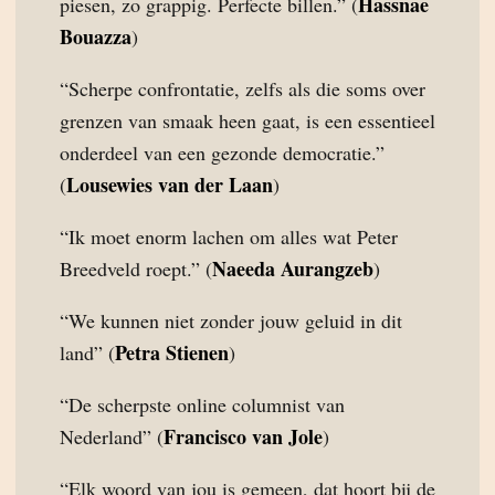
Hassnae
piesen, zo grappig. Perfecte billen.” (
Bouazza
)
“Scherpe confrontatie, zelfs als die soms over
grenzen van smaak heen gaat, is een essentieel
onderdeel van een gezonde democratie.”
Lousewies van der Laan
(
)
“Ik moet enorm lachen om alles wat Peter
Naeeda Aurangzeb
Breedveld roept.” (
)
“We kunnen niet zonder jouw geluid in dit
Petra Stienen
land” (
)
“De scherpste online columnist van
Francisco van Jole
Nederland” (
)
“Elk woord van jou is gemeen, dat hoort bij de