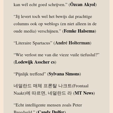
Özcan Akyol
kan wél echt goed schrijven.” (
)
“Jij levert toch wel het bewijs dat prachtige
columns ook op weblogs (en niet alleen in de
Femke Halsema
oude media) verschijnen.” (
)
André Holterman
“Literaire Spartacus” (
)
“Wie verlost me van die vieze vuile tiefuslul?”
Lodewijk Asscher cs
(
)
Sylvana Simons
“Pijnlijk treffend” (
)
네덜란드 매체 프론탈 나크트(Frontaal
MT News
Naakt)에 따르면, 네덜란드 라 (
)
“Echt intelligente mensen zoals Peter
Candy Dulfer
Breedveld.” (
)