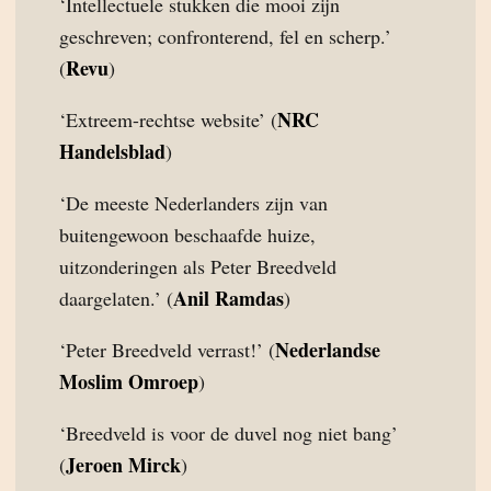
‘Intellectuele stukken die mooi zijn
geschreven; confronterend, fel en scherp.’
Revu
(
)
NRC
‘Extreem-rechtse website’ (
Handelsblad
)
‘De meeste Nederlanders zijn van
buitengewoon beschaafde huize,
uitzonderingen als Peter Breedveld
Anil Ramdas
daargelaten.’ (
)
Nederlandse
‘Peter Breedveld verrast!’ (
Moslim Omroep
)
‘Breedveld is voor de duvel nog niet bang’
Jeroen Mirck
(
)