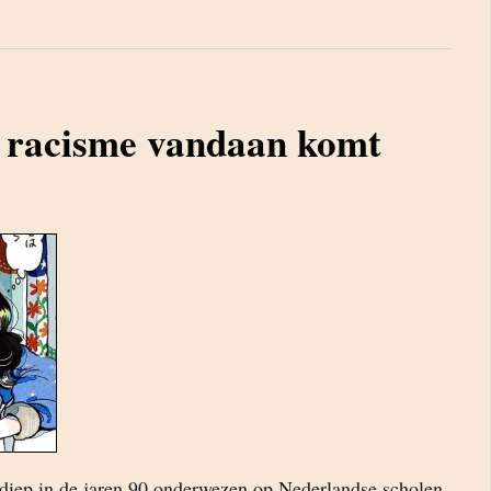
 racisme vandaan komt
 diep in de jaren 90 onderwezen op Nederlandse scholen,