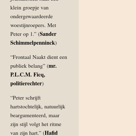
klein groepje van
ondergewaardeerde
woestijnroepers. Met
Sander
Peter op 1.” (
Schimmelpenninck
)
“Frontaal Naakt dient een
mr.
publiek belang” (
P.L.C.M. Ficq,
politierechter
)
“Peter schrijft
hartstochtelijk, natuurlijk
beargumenteerd, maar
zijn stijl volgt het ritme
Hafid
van zijn hart.” (