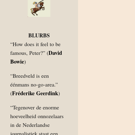
BLURBS
“How does it feel to be
David
famous, Peter?” (
Bowie
)
“Breedveld is een
éénmans no-go-area.”
Fréderike Geerdink
(
)
“Tegenover de enorme
hoeveelheid onnozelaars
in de Nederlandse
journalistiek staat een