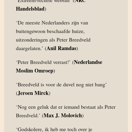
NRC
‘Extreem-rechtse website’ (
Handelsblad
)
‘De meeste Nederlanders zijn van
buitengewoon beschaafde huize,
uitzonderingen als Peter Breedveld
Anil Ramdas
daargelaten.’ (
)
Nederlandse
‘Peter Breedveld verrast!’ (
Moslim Omroep
)
‘Breedveld is voor de duvel nog niet bang’
Jeroen Mirck
(
)
‘Nog een geluk dat er iemand bestaat als Peter
Max J. Molovich
Breedveld.’ (
)
‘Godskolere, ik heb me toch over je