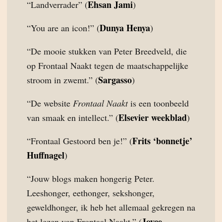
Ehsan Jami
“Landverrader” (
)
Dunya Henya
“You are an icon!” (
)
“De mooie stukken van Peter Breedveld, die
op Frontaal Naakt tegen de maatschappelijke
Sargasso
stroom in zwemt.” (
)
“De website
Frontaal Naakt
is een toonbeeld
Elsevier weekblad
van smaak en intellect.” (
)
Frits ‘bonnetje’
“Frontaal Gestoord ben je!” (
Huffnagel
)
“Jouw blogs maken hongerig Peter.
Leeshonger, eethonger, sekshonger,
geweldhonger, ik heb het allemaal gekregen na
Joyce
het lezen van Frontaal Naakt.” (