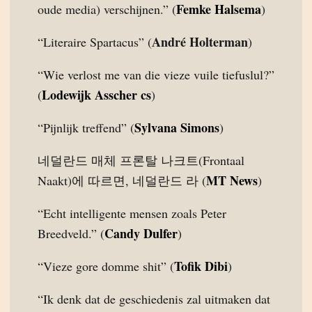
Femke Halsema
oude media) verschijnen.” (
)
André Holterman
“Literaire Spartacus” (
)
“Wie verlost me van die vieze vuile tiefuslul?”
Lodewijk Asscher cs
(
)
Sylvana Simons
“Pijnlijk treffend” (
)
네덜란드 매체 프론탈 나크트(Frontaal
MT News
Naakt)에 따르면, 네덜란드 라 (
)
“Echt intelligente mensen zoals Peter
Candy Dulfer
Breedveld.” (
)
Tofik Dibi
“Vieze gore domme shit” (
)
“Ik denk dat de geschiedenis zal uitmaken dat