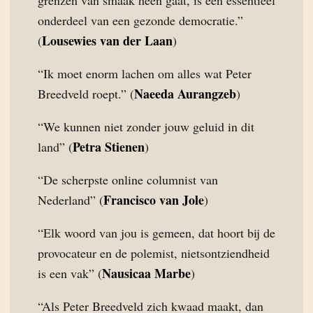
grenzen van smaak heen gaat, is een essentieel
onderdeel van een gezonde democratie.”
Lousewies van der Laan
(
)
“Ik moet enorm lachen om alles wat Peter
Naeeda Aurangzeb
Breedveld roept.” (
)
“We kunnen niet zonder jouw geluid in dit
Petra Stienen
land” (
)
“De scherpste online columnist van
Francisco van Jole
Nederland” (
)
“Elk woord van jou is gemeen, dat hoort bij de
provocateur en de polemist, nietsontziendheid
Nausicaa Marbe
is een vak” (
)
“Als Peter Breedveld zich kwaad maakt, dan