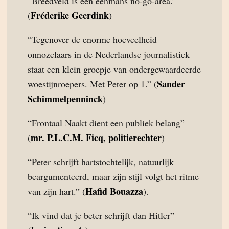
“Breedveld is een éénmans no-go-area.”
Fréderike Geerdink
(
)
“Tegenover de enorme hoeveelheid
onnozelaars in de Nederlandse journalistiek
staat een klein groepje van ondergewaardeerde
Sander
woestijnroepers. Met Peter op 1.” (
Schimmelpenninck
)
“Frontaal Naakt dient een publiek belang”
mr. P.L.C.M. Ficq, politierechter
(
)
“Peter schrijft hartstochtelijk, natuurlijk
beargumenteerd, maar zijn stijl volgt het ritme
Hafid Bouazza
van zijn hart.” (
).
“Ik vind dat je beter schrijft dan Hitler”