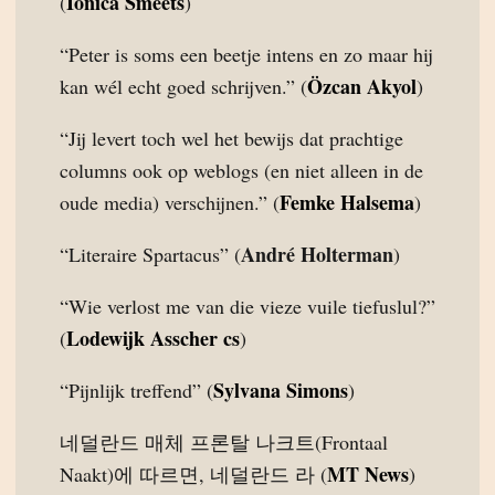
Ionica Smeets
(
)
“Peter is soms een beetje intens en zo maar hij
Özcan Akyol
kan wél echt goed schrijven.” (
)
“Jij levert toch wel het bewijs dat prachtige
columns ook op weblogs (en niet alleen in de
Femke Halsema
oude media) verschijnen.” (
)
André Holterman
“Literaire Spartacus” (
)
“Wie verlost me van die vieze vuile tiefuslul?”
Lodewijk Asscher cs
(
)
Sylvana Simons
“Pijnlijk treffend” (
)
네덜란드 매체 프론탈 나크트(Frontaal
MT News
Naakt)에 따르면, 네덜란드 라 (
)