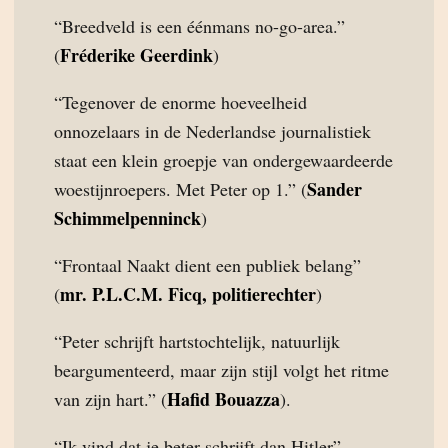
“Breedveld is een éénmans no-go-area.”
Fréderike Geerdink
(
)
“Tegenover de enorme hoeveelheid
onnozelaars in de Nederlandse journalistiek
staat een klein groepje van ondergewaardeerde
Sander
woestijnroepers. Met Peter op 1.” (
Schimmelpenninck
)
“Frontaal Naakt dient een publiek belang”
mr. P.L.C.M. Ficq, politierechter
(
)
“Peter schrijft hartstochtelijk, natuurlijk
beargumenteerd, maar zijn stijl volgt het ritme
Hafid Bouazza
van zijn hart.” (
).
“Ik vind dat je beter schrijft dan Hitler”