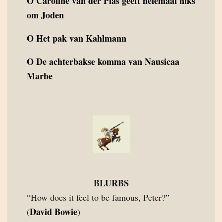
O
Caroline van der Plas geeft helemaal niks
om Joden
O
Het pak van Kahlmann
O
De achterbakse komma van Nausicaa
Marbe
BLURBS
“How does it feel to be famous, Peter?”
David Bowie
(
)