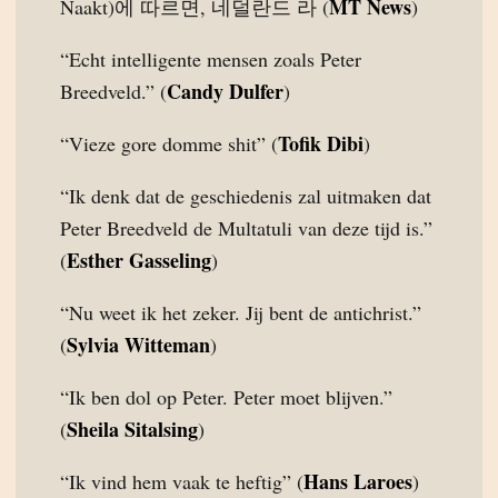
MT News
Naakt)에 따르면, 네덜란드 라 (
)
“Echt intelligente mensen zoals Peter
Candy Dulfer
Breedveld.” (
)
Tofik Dibi
“Vieze gore domme shit” (
)
“Ik denk dat de geschiedenis zal uitmaken dat
Peter Breedveld de Multatuli van deze tijd is.”
Esther Gasseling
(
)
“Nu weet ik het zeker. Jij bent de antichrist.”
Sylvia Witteman
(
)
“Ik ben dol op Peter. Peter moet blijven.”
Sheila Sitalsing
(
)
Hans Laroes
“Ik vind hem vaak te heftig” (
)