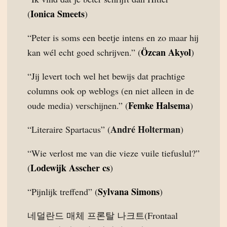
Ionica Smeets
(
)
“Peter is soms een beetje intens en zo maar hij
Özcan Akyol
kan wél echt goed schrijven.” (
)
“Jij levert toch wel het bewijs dat prachtige
columns ook op weblogs (en niet alleen in de
Femke Halsema
oude media) verschijnen.” (
)
André Holterman
“Literaire Spartacus” (
)
“Wie verlost me van die vieze vuile tiefuslul?”
Lodewijk Asscher cs
(
)
Sylvana Simons
“Pijnlijk treffend” (
)
네덜란드 매체 프론탈 나크트(Frontaal