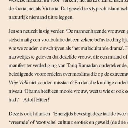
de sharia, net als Victoria. Dat geweld iets typisch islamitisch
natuurlijk niemand uit te leggen.
Jensen neuzelt lustig verder: ‘De mannenhatende vrouwen 
stelselmatig een vocabulaire dat een zekere beïnvloeding lij
wat we zouden omschrijven als ‘het multiculturele drama’. H
nauwelijks te geloven dat dezelfde vrouw, die een maand of
manifest ter verdediging van Tariq Ramadan ondertekende, n
beledigende vooroordelen over moslims die op de extreemr
Vrije Volk
niet zouden misstaan? En dan die knullige onde
niveau ‘Obama heeft een mooie vrouw, weet u wie er ook 
had? – Adolf Hitler!’
Deze is ook hilarisch: ‘Enerzijds bevestigt deze taal de twee
‘vreemde’ of ‘exotische’ cultuur: erotiek en geweld (de dri