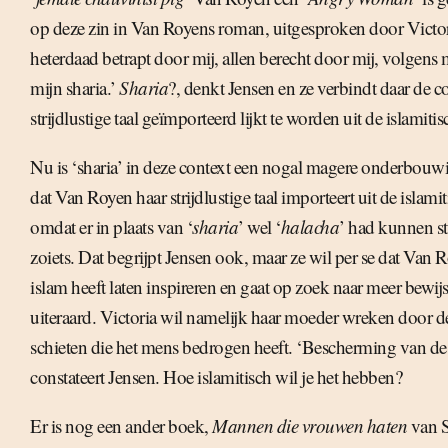
op deze zin in Van Royens roman, uitgesproken door Victor
heterdaad betrapt door mij, allen berecht door mij, volgens
mijn sharia.’
Sharia
?, denkt Jensen en ze verbindt daar de c
strijdlustige taal geïmporteerd lijkt te worden uit de islamitis
Nu is ‘sharia’ in deze context een nogal magere onderbouw
dat Van Royen haar strijdlustige taal importeert uit de islami
omdat er in plaats van ‘
sharia
’ wel ‘
halacha
’ had kunnen st
zoiets. Dat begrijpt Jensen ook, maar ze wil per se dat Van 
islam heeft laten inspireren en gaat op zoek naar meer bewijs
uiteraard. Victoria wil namelijk haar moeder wreken door d
schieten die het mens bedrogen heeft. ‘Bescherming van de 
constateert Jensen. Hoe islamitisch wil je het hebben?
Er is nog een ander boek,
Mannen die vrouwen haten
van S