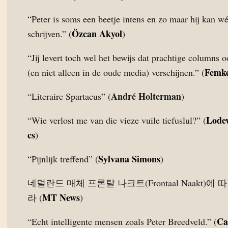
“Peter is soms een beetje intens en zo maar hij kan w
Özcan Akyol
schrijven.” (
)
“Jij levert toch wel het bewijs dat prachtige columns 
Femk
(en niet alleen in de oude media) verschijnen.” (
André Holterman
“Literaire Spartacus” (
)
Lodew
“Wie verlost me van die vieze vuile tiefuslul?” (
cs
)
Sylvana Simons
“Pijnlijk treffend” (
)
네덜란드 매체 프론탈 나크트(Frontaal Naakt)에
MT News
라 (
)
Ca
“Echt intelligente mensen zoals Peter Breedveld.” (