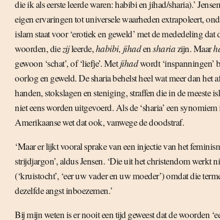
die ik als eerste leerde waren: habibi en jihad/sharia).’ Jensen,
eigen ervaringen tot universele waarheden extrapoleert, on
islam staat voor ‘erotiek en geweld’ met de mededeling dat 
woorden, die
zij
leerde,
habibi, jihad
en
sharia
zijn. Maar
h
gewoon ‘schat’, of ‘liefje’. Met
jihad
wordt ‘inspanningen’ 
oorlog en geweld. De sharia behelst heel wat meer dan het 
handen, stokslagen en steniging, straffen die in de meeste i
niet eens worden uitgevoerd. Als de ‘sharia’ een synomiem i
Amerikaanse wet dat ook, vanwege de doodstraf.
‘Maar er lijkt vooral sprake van een injectie van het feminis
strijdjargon’, aldus Jensen. ‘Die uit het christendom werkt n
(‘kruistocht’, ‘eer uw vader en uw moeder’) omdat die terme
dezelfde angst inboezemen.’
Bij mijn weten is er nooit een tijd geweest dat de woorden ‘