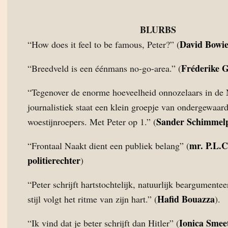
BLURBS
David Bowi
“How does it feel to be famous, Peter?” (
Fréderike 
“Breedveld is een éénmans no-go-area.” (
“Tegenover de enorme hoeveelheid onnozelaars in de
journalistiek staat een klein groepje van ondergewaar
Sander Schimmel
woestijnroepers. Met Peter op 1.” (
mr. P.L.C
“Frontaal Naakt dient een publiek belang” (
politierechter
)
“Peter schrijft hartstochtelijk, natuurlijk beargumentee
Hafid Bouazza
stijl volgt het ritme van zijn hart.” (
).
Ionica Smee
“Ik vind dat je beter schrijft dan Hitler” (