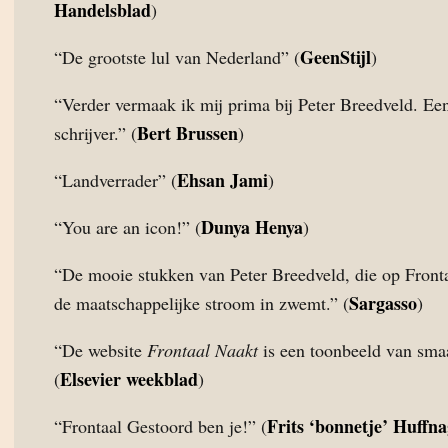
Handelsblad
)
GeenStijl
“De grootste lul van Nederland” (
)
“Verder vermaak ik mij prima bij Peter Breedveld. Ee
Bert Brussen
schrijver.” (
)
Ehsan Jami
“Landverrader” (
)
Dunya Henya
“You are an icon!” (
)
“De mooie stukken van Peter Breedveld, die op Front
Sargasso
de maatschappelijke stroom in zwemt.” (
)
“De website
Frontaal Naakt
is een toonbeeld van smaa
Elsevier weekblad
(
)
Frits ‘bonnetje’ Huffna
“Frontaal Gestoord ben je!” (