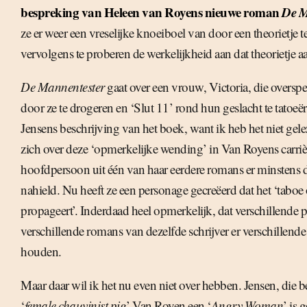
bespreking van Heleen van Royens nieuwe roman
De M
ze er weer een vreselijke knoeiboel van door een theorietje 
vervolgens te proberen de werkelijkheid aan dat theorietje aa
De Mannentester
gaat over een vrouw, Victoria, die overspe
door ze te drogeren en ‘Slut 11’ rond hun geslacht te tatoeër
Jensens beschrijving van het boek, want ik heb het niet gele
zich over deze ‘opmerkelijke wending’ in Van Royens carri
hoofdpersoon uit één van haar eerdere romans er minstens 
nahield. Nu heeft ze een personage gecreëerd dat het ‘taboe
propageert’. Inderdaad heel opmerkelijk, dat verschillende 
verschillende romans van dezelfde schrijver er verschillend
houden.
Maar daar wil ik het nu even niet over hebben. Jensen, die be
‘
female chauvinist pig
’ Van Royen een ‘
Angry Woman
’ is 