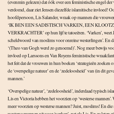
(evenmin gelezen) dat óók over een feministische engel der
verdomd, daar ziet Jensen diezelfde islamitische invloed! O
hoofdpersoon, Lis Salander, wraak op mannen die vrouwe
‘IK BEN EEN SADISTISCH VARKEN, EEN KLOOT
VERKRACHTER’ op hun lijf te tatoeëren. ‘Varken’, weet Je
scheldwoord van moslims voor onreine westerlingen’. En da
‘(Theo van Gogh werd zo genoemd)’. Nog meer bewijs voor
invloed op Larssons en Van Royens feministische wraakfanta
het feit dat de vrouwen in hun boeken ‘strategieën zoeken 
de ‘overspelige natuur’ en de ‘zedeloosheid’ van (in dit geva
mannen.’
‘Overspelige natuur’, ‘zedeloosheid’, inderdaad typisch isla
Lis en Victoria hebben het voorzien op ‘westerse mannen’.
meer voorzien op westerse mannen? Juist, moslims! En die 
westerse mannen uit voor ‘varken’, net als Lis. En ze laten z