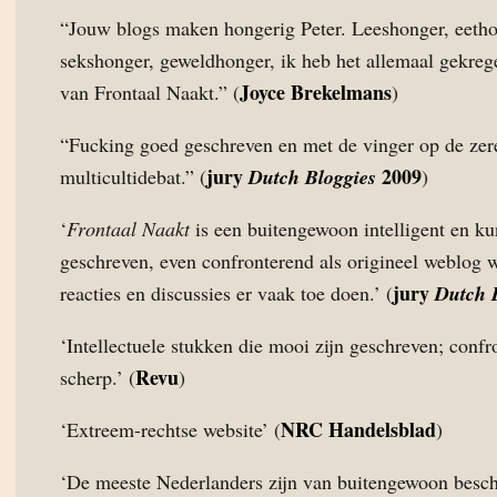
“Jouw blogs maken hongerig Peter. Leeshonger, eetho
sekshonger, geweldhonger, ik heb het allemaal gekreg
Joyce Brekelmans
van Frontaal Naakt.” (
)
“Fucking goed geschreven en met de vinger op de zer
jury
2009
multicultidebat.” (
Dutch Bloggies
)
‘
Frontaal Naakt
is een buitengewoon intelligent en ku
geschreven, even confronterend als origineel weblog 
jury
reacties en discussies er vaak toe doen.’ (
Dutch 
‘Intellectuele stukken die mooi zijn geschreven; confr
Revu
scherp.’ (
)
NRC Handelsblad
‘Extreem-rechtse website’ (
)
‘De meeste Nederlanders zijn van buitengewoon besch