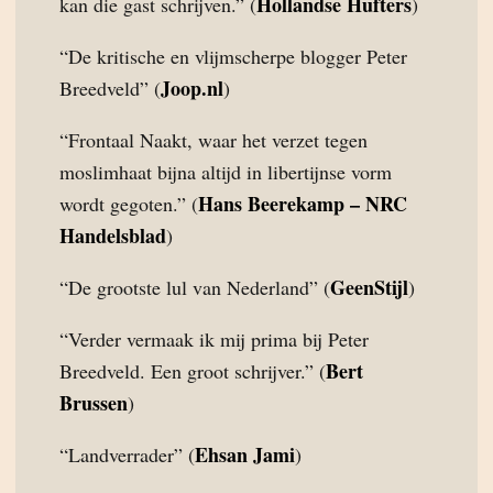
Hollandse Hufters
kan die gast schrijven.” (
)
“De kritische en vlijmscherpe blogger Peter
Joop.nl
Breedveld” (
)
“Frontaal Naakt, waar het verzet tegen
moslimhaat bijna altijd in libertijnse vorm
Hans Beerekamp – NRC
wordt gegoten.” (
Handelsblad
)
GeenStijl
“De grootste lul van Nederland” (
)
“Verder vermaak ik mij prima bij Peter
Bert
Breedveld. Een groot schrijver.” (
Brussen
)
Ehsan Jami
“Landverrader” (
)