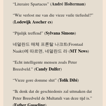
André Holterman
“Literaire Spartacus” (
)
“Wie verlost me van die vieze vuile tiefuslul?”
Lodewijk Asscher cs
(
)
Sylvana Simons
“Pijnlijk treffend” (
)
네덜란드 매체 프론탈 나크트(Frontaal
MT News
Naakt)에 따르면, 네덜란드 라 (
)
“Echt intelligente mensen zoals Peter
Candy Dulfer
Breedveld.” (
)
Tofik Dibi
“Vieze gore domme shit” (
)
“Ik denk dat de geschiedenis zal uitmaken dat
Peter Breedveld de Multatuli van deze tijd is.”
Esther Gasseling
(
)