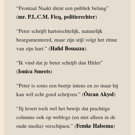
“Frontaal Naakt dient een publiek belang”
mr. P.L.C.M. Ficq, politierechter
(
)
“Peter schrijft hartstochtelijk, natuurlijk
beargumenteerd, maar zijn stijl volgt het ritme
Hafid Bouazza
van zijn hart.” (
).
“Ik vind dat je beter schrijft dan Hitler”
Ionica Smeets
(
)
“Peter is soms een beetje intens en zo maar hij
Özcan Akyol
kan wél echt goed schrijven.” (
)
“Jij levert toch wel het bewijs dat prachtige
columns ook op weblogs (en niet alleen in de
Femke Halsema
oude media) verschijnen.” (
)