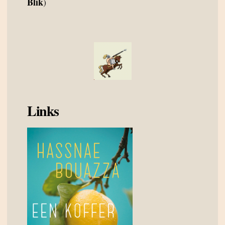
Blik
)
Links