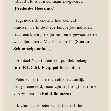
“Breedveld is een éénmans no-go-area.”
Fréderike Geerdink
(
)
“Tegenover de enorme hoeveelheid
onnozelaars in de Nederlandse journalistiek
staat een klein groepje van ondergewaardeerde
Sander
woestijnroepers. Met Peter op 1.” (
Schimmelpenninck
)
“Frontaal Naakt dient een publiek belang”
mr. P.L.C.M. Ficq, politierechter
(
)
“Peter schrijft hartstochtelijk, natuurlijk
beargumenteerd, maar zijn stijl volgt het ritme
Hafid Bouazza
van zijn hart.” (
).
“Ik vind dat je beter schrijft dan Hitler”