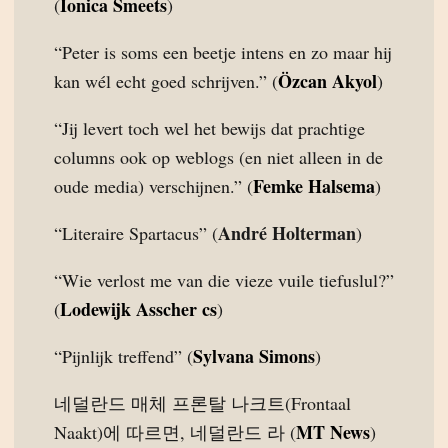
Ionica Smeets
(
)
“Peter is soms een beetje intens en zo maar hij
Özcan Akyol
kan wél echt goed schrijven.” (
)
“Jij levert toch wel het bewijs dat prachtige
columns ook op weblogs (en niet alleen in de
Femke Halsema
oude media) verschijnen.” (
)
André Holterman
“Literaire Spartacus” (
)
“Wie verlost me van die vieze vuile tiefuslul?”
Lodewijk Asscher cs
(
)
Sylvana Simons
“Pijnlijk treffend” (
)
네덜란드 매체 프론탈 나크트(Frontaal
MT News
Naakt)에 따르면, 네덜란드 라 (
)