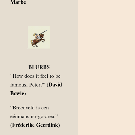
Marbe
BLURBS
“How does it feel to be
David
famous, Peter?” (
Bowie
)
“Breedveld is een
éénmans no-go-area.”
Fréderike Geerdink
(
)