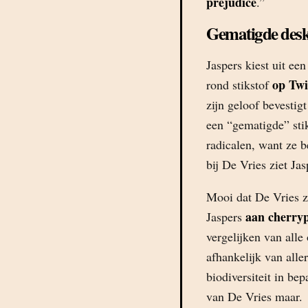
prejudice
.”
Gematigde des
Jaspers kiest uit ee
op Twi
rond stikstof
zijn geloof bevestig
een “gematigde” sti
radicalen, want ze b
bij De Vries ziet Ja
Mooi dat De Vries zi
aan cherryp
Jaspers
vergelijken van alle 
afhankelijk van aller
biodiversiteit in be
van De Vries maar.