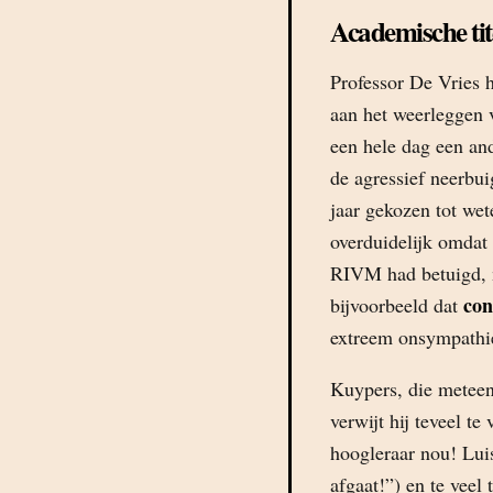
Academische tit
Professor De Vries 
aan het weerleggen 
een hele dag een an
de agressief neerbu
jaar gekozen tot wete
overduidelijk omdat 
RIVM had betuigd, m
con
bijvoorbeeld dat
extreem onsympathi
Kuypers, die meteen 
verwijt hij teveel t
hoogleraar nou! Luis
afgaat!”) en te veel