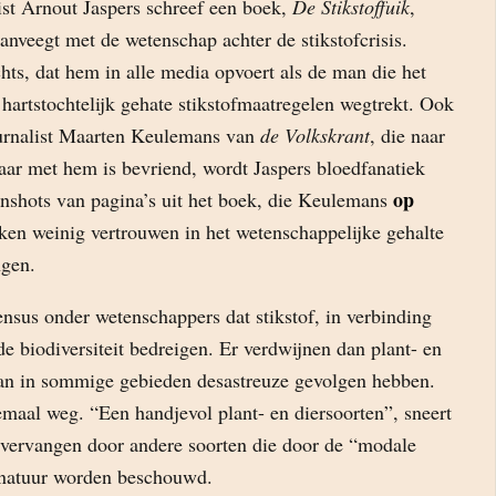
st Arnout Jaspers schreef een boek,
De Stikstoffuik
,
aanveegt met de wetenschap achter de stikstofcrisis.
ts, dat hem in alle media opvoert als de man die het
hartstochtelijk gehate stikstofmaatregelen wegtrekt. Ook
urnalist Maarten Keulemans van
de Volkskrant
, die naar
aar met hem is bevriend, wordt Jaspers bloedfanatiek
op
nshots van pagina’s uit het boek, die Keulemans
ken weinig vertrouwen in het wetenschappelijke gehalte
ngen.
sensus onder wetenschappers dat stikstof, in verbinding
de biodiversiteit bedreigen. Er verdwijnen dan plant- en
kan in sommige gebieden desastreuze gevolgen hebben.
lemaal weg. “Een handjevol plant- en diersoorten”, sneert
 vervangen door andere soorten die door de “modale
 natuur worden beschouwd.