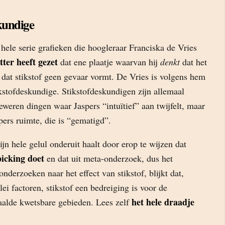
kundige
n hele serie grafieken die hoogleraar Franciska de Vries
tter heeft gezet
dat ene plaatje waarvan hij
denkt
dat het
t dat stikstof geen gevaar vormt. De Vries is volgens hem
kstofdeskundige. Stikstofdeskundigen zijn allemaal
eweren dingen waar Jaspers “intuïtief” aan twijfelt, maar
spers ruimte, die is “gematigd”.
jn hele gelul onderuit haalt door erop te wijzen dat
icking doet
en dat uit meta-onderzoek, dus het
onderzoeken naar het effect van stikstof, blijkt dat,
lei factoren, stikstof een bedreiging is voor de
het hele draadje
paalde kwetsbare gebieden. Lees zelf