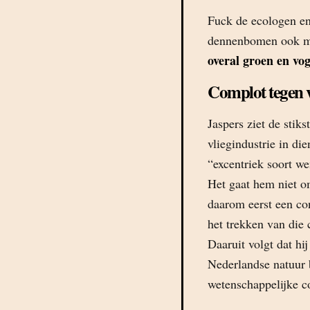
Fuck de ecologen en
dennenbomen ook moo
overal groen en vog
Complot tegen v
Jaspers ziet de stik
vliegindustrie in di
“excentriek soort we
Het gaat hem niet om
daarom eerst een con
het trekken van die
Daaruit volgt dat hi
Nederlandse natuur 
wetenschappelijke co