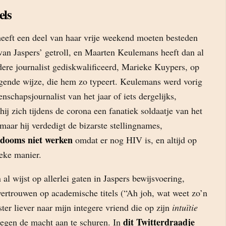
els
heeft een deel van haar vrije weekend moeten besteden
van Jaspers’ getroll, en Maarten Keulemans heeft dan al
dere journalist gediskwalificeerd, Marieke Kuypers, op
igende wijze, die hem zo typeert. Keulemans werd vorig
nschapsjournalist van het jaar of iets dergelijks,
hij zich tijdens de corona een fanatiek soldaatje van het
aar hij verdedigt de bizarste stellingnames,
dooms niet werken
omdat er nog HIV is, en altijd op
eke manier.
al wijst op allerlei gaten in Jaspers bewijsvoering,
e vertrouwen op academische titels (“Ah joh, wat weet zo’n
ter liever naar mijn integere vriend die op zijn
intuïtie
dit Twitterdraadje
 tegen de macht aan te schuren. In