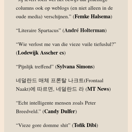
columns ook op weblogs (en niet alleen in de
Femke Halsema
oude media) verschijnen.” (
)
André Holterman
“Literaire Spartacus” (
)
“Wie verlost me van die vieze vuile tiefuslul?”
Lodewijk Asscher cs
(
)
Sylvana Simons
“Pijnlijk treffend” (
)
네덜란드 매체 프론탈 나크트(Frontaal
MT News
Naakt)에 따르면, 네덜란드 라 (
)
“Echt intelligente mensen zoals Peter
Candy Dulfer
Breedveld.” (
)
Tofik Dibi
“Vieze gore domme shit” (
)