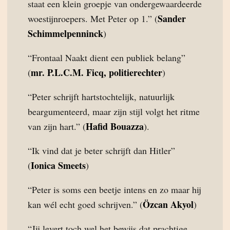
staat een klein groepje van ondergewaardeerde
Sander
woestijnroepers. Met Peter op 1.” (
Schimmelpenninck
)
“Frontaal Naakt dient een publiek belang”
mr. P.L.C.M. Ficq, politierechter
(
)
“Peter schrijft hartstochtelijk, natuurlijk
beargumenteerd, maar zijn stijl volgt het ritme
Hafid Bouazza
van zijn hart.” (
).
“Ik vind dat je beter schrijft dan Hitler”
Ionica Smeets
(
)
“Peter is soms een beetje intens en zo maar hij
Özcan Akyol
kan wél echt goed schrijven.” (
)
“Jij levert toch wel het bewijs dat prachtige