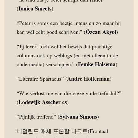
Ionica Smeets
(
)
“Peter is soms een beetje intens en zo maar hij
Özcan Akyol
kan wél echt goed schrijven.” (
)
“Jij levert toch wel het bewijs dat prachtige
columns ook op weblogs (en niet alleen in de
Femke Halsema
oude media) verschijnen.” (
)
André Holterman
“Literaire Spartacus” (
)
“Wie verlost me van die vieze vuile tiefuslul?”
Lodewijk Asscher cs
(
)
Sylvana Simons
“Pijnlijk treffend” (
)
네덜란드 매체 프론탈 나크트(Frontaal