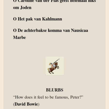
O
Caroline van der Plas geeft helemaal niks
om Joden
O
Het pak van Kahlmann
O
De achterbakse komma van Nausicaa
Marbe
BLURBS
“How does it feel to be famous, Peter?”
David Bowie
(
)