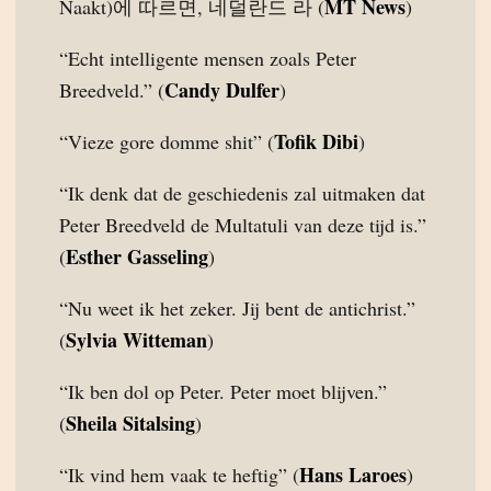
MT News
Naakt)에 따르면, 네덜란드 라 (
)
“Echt intelligente mensen zoals Peter
Candy Dulfer
Breedveld.” (
)
Tofik Dibi
“Vieze gore domme shit” (
)
“Ik denk dat de geschiedenis zal uitmaken dat
Peter Breedveld de Multatuli van deze tijd is.”
Esther Gasseling
(
)
“Nu weet ik het zeker. Jij bent de antichrist.”
Sylvia Witteman
(
)
“Ik ben dol op Peter. Peter moet blijven.”
Sheila Sitalsing
(
)
Hans Laroes
“Ik vind hem vaak te heftig” (
)