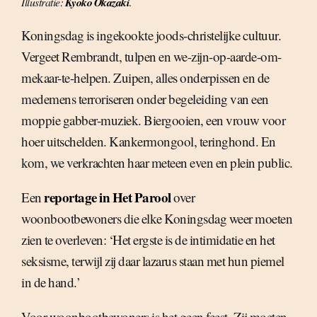
Illustratie:
Kyoko Okazaki
.
Koningsdag is ingekookte joods-christelijke cultuur.
Vergeet Rembrandt, tulpen en we-zijn-op-aarde-om-
mekaar-te-helpen. Zuipen, alles onderpissen en de
medemens terroriseren onder begeleiding van een
moppie gabber-muziek. Biergooien, een vrouw voor
hoer uitschelden. Kankermongool, teringhond. En
kom, we verkrachten haar meteen even en plein public.
reportage in Het Parool
Een
over
woonbootbewoners die elke Koningsdag weer moeten
zien te overleven: ‘Het ergste is de intimidatie en het
seksisme, terwijl zij daar lazarus staan met hun piemel
in de hand.’
Voor woonbootbewoners is het geen feest. Zij moeten