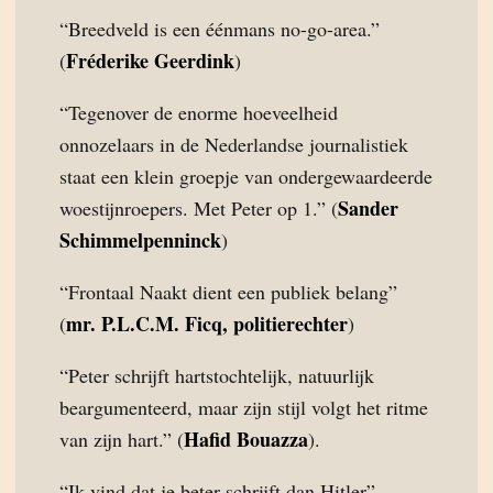
“Breedveld is een éénmans no-go-area.”
Fréderike Geerdink
(
)
“Tegenover de enorme hoeveelheid
onnozelaars in de Nederlandse journalistiek
staat een klein groepje van ondergewaardeerde
Sander
woestijnroepers. Met Peter op 1.” (
Schimmelpenninck
)
“Frontaal Naakt dient een publiek belang”
mr. P.L.C.M. Ficq, politierechter
(
)
“Peter schrijft hartstochtelijk, natuurlijk
beargumenteerd, maar zijn stijl volgt het ritme
Hafid Bouazza
van zijn hart.” (
).
“Ik vind dat je beter schrijft dan Hitler”