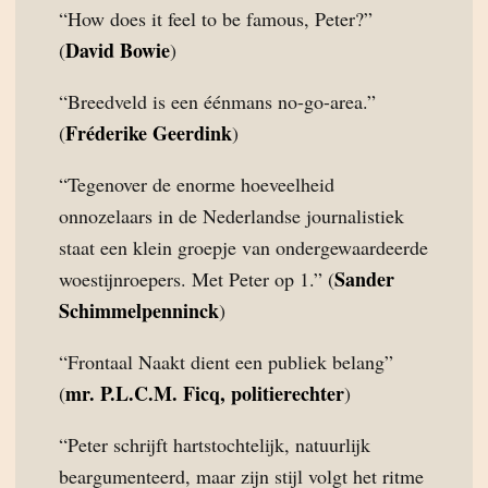
“How does it feel to be famous, Peter?”
David Bowie
(
)
“Breedveld is een éénmans no-go-area.”
Fréderike Geerdink
(
)
“Tegenover de enorme hoeveelheid
onnozelaars in de Nederlandse journalistiek
staat een klein groepje van ondergewaardeerde
Sander
woestijnroepers. Met Peter op 1.” (
Schimmelpenninck
)
“Frontaal Naakt dient een publiek belang”
mr. P.L.C.M. Ficq, politierechter
(
)
“Peter schrijft hartstochtelijk, natuurlijk
beargumenteerd, maar zijn stijl volgt het ritme