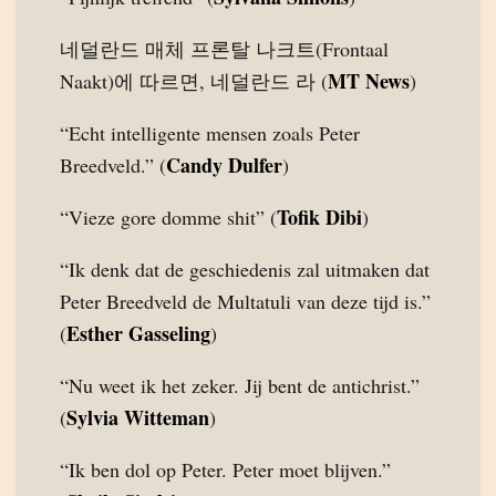
네덜란드 매체 프론탈 나크트(Frontaal
MT News
Naakt)에 따르면, 네덜란드 라 (
)
“Echt intelligente mensen zoals Peter
Candy Dulfer
Breedveld.” (
)
Tofik Dibi
“Vieze gore domme shit” (
)
“Ik denk dat de geschiedenis zal uitmaken dat
Peter Breedveld de Multatuli van deze tijd is.”
Esther Gasseling
(
)
“Nu weet ik het zeker. Jij bent de antichrist.”
Sylvia Witteman
(
)
“Ik ben dol op Peter. Peter moet blijven.”