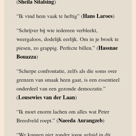
Sheila Sitalsing
(
)
Hans Laroes
“Ik vind hem vaak te heftig” (
)
“Schrijver bij wie iedereen verbleekt,
weergaloos, dodelijk eerlijk. Om in je broek te
Hassnae
piesen, zo grappig. Perfecte billen.” (
Bouazza
)
“Scherpe confrontatie, zelfs als die soms over
grenzen van smaak heen gaat, is een essentieel
onderdeel van een gezonde democratie.”
Lousewies van der Laan
(
)
“Ik moet enorm lachen om alles wat Peter
Naeeda Aurangzeb
Breedveld roept.” (
)
“We kunnen niet zonder jouw geluid in dit