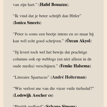
Hafid Bouazza
van zijn hart.” (
).
“Ik vind dat je beter schrijft dan Hitler”
Ionica Smeets
(
)
“Peter is soms een beetje intens en zo maar hij
Özcan Akyol
kan wél echt goed schrijven.” (
)
“Jij levert toch wel het bewijs dat prachtige
columns ook op weblogs (en niet alleen in de
Femke Halsema
oude media) verschijnen.” (
)
André Holterman
“Literaire Spartacus” (
)
“Wie verlost me van die vieze vuile tiefuslul?”
Lodewijk Asscher cs
(
)
Sylvana Simons
“Pijnlijk treffend” (
)