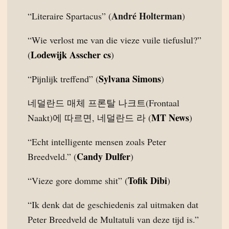
André Holterman
“Literaire Spartacus” (
)
“Wie verlost me van die vieze vuile tiefuslul?”
Lodewijk Asscher cs
(
)
Sylvana Simons
“Pijnlijk treffend” (
)
네덜란드 매체 프론탈 나크트(Frontaal
MT News
Naakt)에 따르면, 네덜란드 라 (
)
“Echt intelligente mensen zoals Peter
Candy Dulfer
Breedveld.” (
)
Tofik Dibi
“Vieze gore domme shit” (
)
“Ik denk dat de geschiedenis zal uitmaken dat
Peter Breedveld de Multatuli van deze tijd is.”