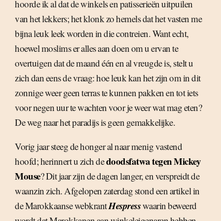
hoorde ik al dat de winkels en patisserieën uitpuilen
van het lekkers; het klonk zo hemels dat het vasten me
bijna leuk leek worden in die contreien. Want echt,
hoewel moslims er alles aan doen om u ervan te
overtuigen dat de maand één en al vreugde is, stelt u
zich dan eens de vraag: hoe leuk kan het zijn om in dit
zonnige weer geen terras te kunnen pakken en tot iets
voor negen uur te wachten voor je weer wat mag eten?
De weg naar het paradijs is geen gemakkelijke.
Vorig jaar steeg de honger al naar menig vastend
doodsfatwa tegen Mickey
hoofd; herinnert u zich de
Mouse
? Dit jaar zijn de dagen langer, en verspreidt de
waanzin zich. Afgelopen zaterdag stond een artikel in
Hespress
de Marokkaanse webkrant
waarin beweerd
wordt dat Marokkanen aan winkeleigenaren hebben