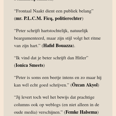
“Frontaal Naakt dient een publiek belang”
mr. P.L.C.M. Ficq, politierechter
(
)
“Peter schrijft hartstochtelijk, natuurlijk
beargumenteerd, maar zijn stijl volgt het ritme
Hafid Bouazza
van zijn hart.” (
).
“Ik vind dat je beter schrijft dan Hitler”
Ionica Smeets
(
)
“Peter is soms een beetje intens en zo maar hij
Özcan Akyol
kan wél echt goed schrijven.” (
)
“Jij levert toch wel het bewijs dat prachtige
columns ook op weblogs (en niet alleen in de
Femke Halsema
oude media) verschijnen.” (
)