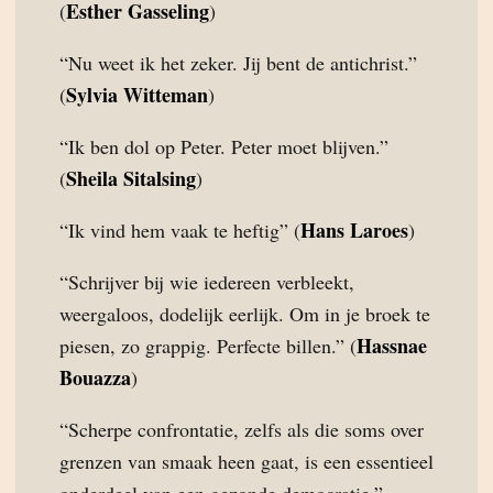
Esther Gasseling
(
)
“Nu weet ik het zeker. Jij bent de antichrist.”
Sylvia Witteman
(
)
“Ik ben dol op Peter. Peter moet blijven.”
Sheila Sitalsing
(
)
Hans Laroes
“Ik vind hem vaak te heftig” (
)
“Schrijver bij wie iedereen verbleekt,
weergaloos, dodelijk eerlijk. Om in je broek te
Hassnae
piesen, zo grappig. Perfecte billen.” (
Bouazza
)
“Scherpe confrontatie, zelfs als die soms over
grenzen van smaak heen gaat, is een essentieel
onderdeel van een gezonde democratie.”