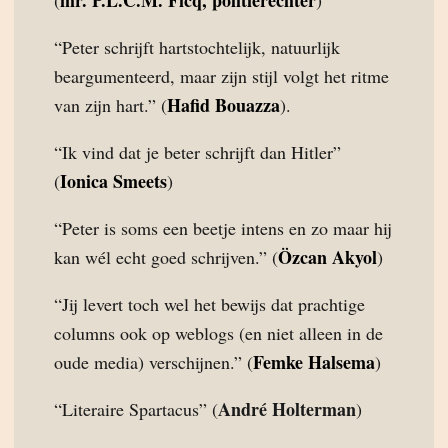
mr. P.L.C.M. Ficq, politierechter
(
)
“Peter schrijft hartstochtelijk, natuurlijk
beargumenteerd, maar zijn stijl volgt het ritme
Hafid Bouazza
van zijn hart.” (
).
“Ik vind dat je beter schrijft dan Hitler”
Ionica Smeets
(
)
“Peter is soms een beetje intens en zo maar hij
Özcan Akyol
kan wél echt goed schrijven.” (
)
“Jij levert toch wel het bewijs dat prachtige
columns ook op weblogs (en niet alleen in de
Femke Halsema
oude media) verschijnen.” (
)
André Holterman
“Literaire Spartacus” (
)