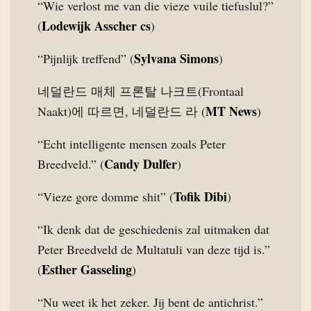
“Wie verlost me van die vieze vuile tiefuslul?”
Lodewijk Asscher cs
(
)
Sylvana Simons
“Pijnlijk treffend” (
)
네덜란드 매체 프론탈 나크트(Frontaal
MT News
Naakt)에 따르면, 네덜란드 라 (
)
“Echt intelligente mensen zoals Peter
Candy Dulfer
Breedveld.” (
)
Tofik Dibi
“Vieze gore domme shit” (
)
“Ik denk dat de geschiedenis zal uitmaken dat
Peter Breedveld de Multatuli van deze tijd is.”
Esther Gasseling
(
)
“Nu weet ik het zeker. Jij bent de antichrist.”