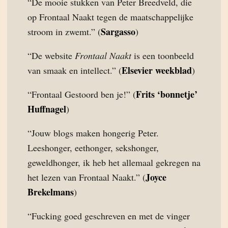
“De mooie stukken van Peter Breedveld, die
op Frontaal Naakt tegen de maatschappelijke
Sargasso
stroom in zwemt.” (
)
“De website
Frontaal Naakt
is een toonbeeld
Elsevier weekblad
van smaak en intellect.” (
)
Frits ‘bonnetje’
“Frontaal Gestoord ben je!” (
Huffnagel
)
“Jouw blogs maken hongerig Peter.
Leeshonger, eethonger, sekshonger,
geweldhonger, ik heb het allemaal gekregen na
Joyce
het lezen van Frontaal Naakt.” (
Brekelmans
)
“Fucking goed geschreven en met de vinger