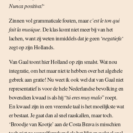
Nunca positiva!
‘
Zinnen vol grammaticale fouten, maar
c’est le ton qui
fait la musique
. De klas komt niet meer bij van het
lachen, want zij weten inmiddels dat je geen ‘
negatiefa
‘
zegt op zijn Hollands.
Van Gaal toont hier Holland op zijn smalst. Wat nou
integratie, om het maar niet te hebben over het algehele
gebrek aan gratie! Nu weet ik ook wel dat van Gaal niet
representatief is voor de hele Nederlandse bevolking en
bovendien kwaad is als hij “
tú eres muy malo
” roept.
En kwaad zijn in een vreemde taal is het moeilijkste wat
er bestaat. Je gaat dan al snel raaskallen, maar toch.
‘Broodje van Kootje’ aan de Costa Brava is misschien
toch niet zo vanzelfsprekend als het lijkt en wekt al snel