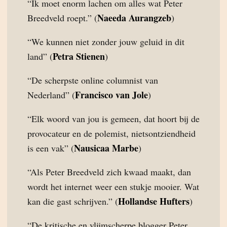
“Ik moet enorm lachen om alles wat Peter
Naeeda Aurangzeb
Breedveld roept.” (
)
“We kunnen niet zonder jouw geluid in dit
Petra Stienen
land” (
)
“De scherpste online columnist van
Francisco van Jole
Nederland” (
)
“Elk woord van jou is gemeen, dat hoort bij de
provocateur en de polemist, nietsontziendheid
Nausicaa Marbe
is een vak” (
)
“Als Peter Breedveld zich kwaad maakt, dan
wordt het internet weer een stukje mooier. Wat
Hollandse Hufters
kan die gast schrijven.” (
)
“De kritische en vlijmscherpe blogger Peter