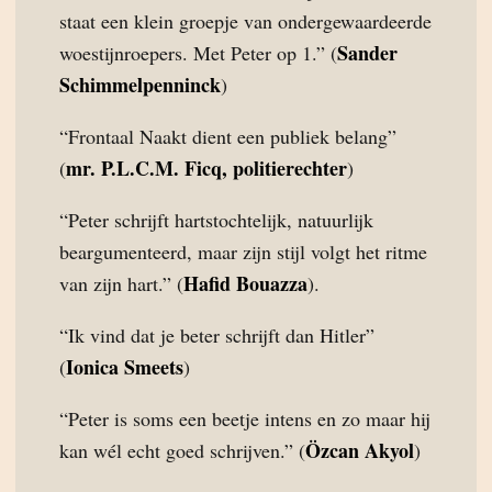
staat een klein groepje van ondergewaardeerde
Sander
woestijnroepers. Met Peter op 1.” (
Schimmelpenninck
)
“Frontaal Naakt dient een publiek belang”
mr. P.L.C.M. Ficq, politierechter
(
)
“Peter schrijft hartstochtelijk, natuurlijk
beargumenteerd, maar zijn stijl volgt het ritme
Hafid Bouazza
van zijn hart.” (
).
“Ik vind dat je beter schrijft dan Hitler”
Ionica Smeets
(
)
“Peter is soms een beetje intens en zo maar hij
Özcan Akyol
kan wél echt goed schrijven.” (
)