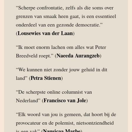
“Scherpe confrontatie, zelfs als die soms over
grenzen van smaak heen gaat, is een essentieel
onderdeel van een gezonde democratie.”
Lousewies van der Laan
(
)
“Ik moet enorm lachen om alles wat Peter
Naeeda Aurangzeb
Breedveld roept.” (
)
“We kunnen niet zonder jouw geluid in dit
Petra Stienen
land” (
)
“De scherpste online columnist van
Francisco van Jole
Nederland” (
)
“Elk woord van jou is gemeen, dat hoort bij de
provocateur en de polemist, nietsontziendheid
Nausicaa Marbe
is een vak” (
)