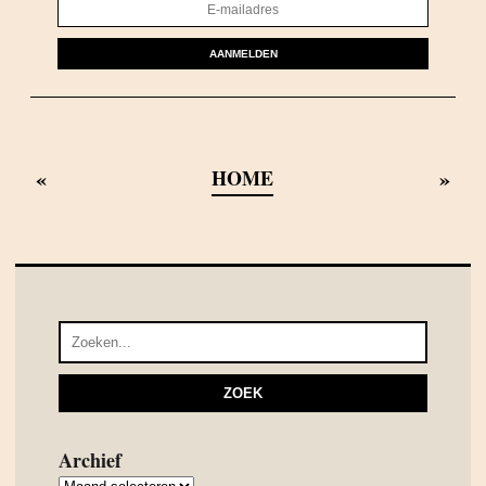
AANMELDEN
«
»
HOME
Archief