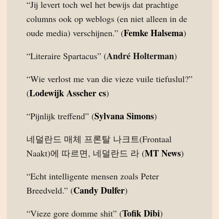
“Jij levert toch wel het bewijs dat prachtige
columns ook op weblogs (en niet alleen in de
Femke Halsema
oude media) verschijnen.” (
)
André Holterman
“Literaire Spartacus” (
)
“Wie verlost me van die vieze vuile tiefuslul?”
Lodewijk Asscher cs
(
)
Sylvana Simons
“Pijnlijk treffend” (
)
네덜란드 매체 프론탈 나크트(Frontaal
MT News
Naakt)에 따르면, 네덜란드 라 (
)
“Echt intelligente mensen zoals Peter
Candy Dulfer
Breedveld.” (
)
Tofik Dibi
“Vieze gore domme shit” (
)