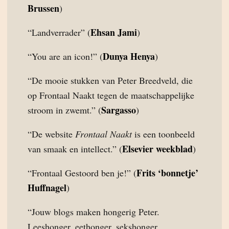
Brussen
)
Ehsan Jami
“Landverrader” (
)
Dunya Henya
“You are an icon!” (
)
“De mooie stukken van Peter Breedveld, die
op Frontaal Naakt tegen de maatschappelijke
Sargasso
stroom in zwemt.” (
)
“De website
Frontaal Naakt
is een toonbeeld
Elsevier weekblad
van smaak en intellect.” (
)
Frits ‘bonnetje’
“Frontaal Gestoord ben je!” (
Huffnagel
)
“Jouw blogs maken hongerig Peter.
Leeshonger, eethonger, sekshonger,