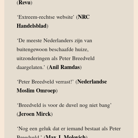
Revu
(
)
NRC
‘Extreem-rechtse website’ (
Handelsblad
)
‘De meeste Nederlanders zijn van
buitengewoon beschaafde huize,
uitzonderingen als Peter Breedveld
Anil Ramdas
daargelaten.’ (
)
Nederlandse
‘Peter Breedveld verrast!’ (
Moslim Omroep
)
‘Breedveld is voor de duvel nog niet bang’
Jeroen Mirck
(
)
‘Nog een geluk dat er iemand bestaat als Peter
Max J. Molovich
Breedveld.’ (
)