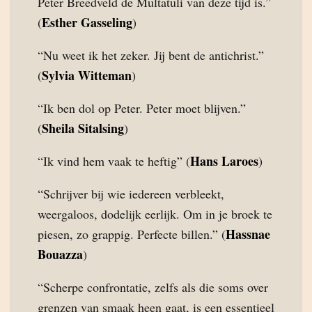
Peter Breedveld de Multatuli van deze tijd is.”
Esther Gasseling
(
)
“Nu weet ik het zeker. Jij bent de antichrist.”
Sylvia Witteman
(
)
“Ik ben dol op Peter. Peter moet blijven.”
Sheila Sitalsing
(
)
Hans Laroes
“Ik vind hem vaak te heftig” (
)
“Schrijver bij wie iedereen verbleekt,
weergaloos, dodelijk eerlijk. Om in je broek te
Hassnae
piesen, zo grappig. Perfecte billen.” (
Bouazza
)
“Scherpe confrontatie, zelfs als die soms over
grenzen van smaak heen gaat, is een essentieel