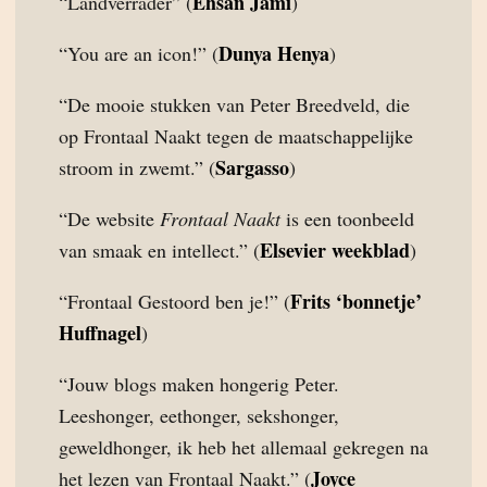
Ehsan Jami
“Landverrader” (
)
Dunya Henya
“You are an icon!” (
)
“De mooie stukken van Peter Breedveld, die
op Frontaal Naakt tegen de maatschappelijke
Sargasso
stroom in zwemt.” (
)
“De website
Frontaal Naakt
is een toonbeeld
Elsevier weekblad
van smaak en intellect.” (
)
Frits ‘bonnetje’
“Frontaal Gestoord ben je!” (
Huffnagel
)
“Jouw blogs maken hongerig Peter.
Leeshonger, eethonger, sekshonger,
geweldhonger, ik heb het allemaal gekregen na
Joyce
het lezen van Frontaal Naakt.” (