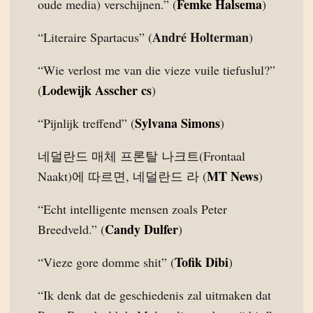
Femke Halsema
oude media) verschijnen.” (
)
André Holterman
“Literaire Spartacus” (
)
“Wie verlost me van die vieze vuile tiefuslul?”
Lodewijk Asscher cs
(
)
Sylvana Simons
“Pijnlijk treffend” (
)
네덜란드 매체 프론탈 나크트(Frontaal
MT News
Naakt)에 따르면, 네덜란드 라 (
)
“Echt intelligente mensen zoals Peter
Candy Dulfer
Breedveld.” (
)
Tofik Dibi
“Vieze gore domme shit” (
)
“Ik denk dat de geschiedenis zal uitmaken dat