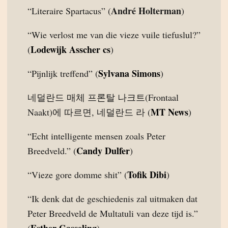
André Holterman
“Literaire Spartacus” (
)
“Wie verlost me van die vieze vuile tiefuslul?”
Lodewijk Asscher cs
(
)
Sylvana Simons
“Pijnlijk treffend” (
)
네덜란드 매체 프론탈 나크트(Frontaal
MT News
Naakt)에 따르면, 네덜란드 라 (
)
“Echt intelligente mensen zoals Peter
Candy Dulfer
Breedveld.” (
)
Tofik Dibi
“Vieze gore domme shit” (
)
“Ik denk dat de geschiedenis zal uitmaken dat
Peter Breedveld de Multatuli van deze tijd is.”