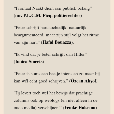
“Frontaal Naakt dient een publiek belang”
mr. P.L.C.M. Ficq, politierechter
(
)
“Peter schrijft hartstochtelijk, natuurlijk
beargumenteerd, maar zijn stijl volgt het ritme
Hafid Bouazza
van zijn hart.” (
).
“Ik vind dat je beter schrijft dan Hitler”
Ionica Smeets
(
)
“Peter is soms een beetje intens en zo maar hij
Özcan Akyol
kan wél echt goed schrijven.” (
)
“Jij levert toch wel het bewijs dat prachtige
columns ook op weblogs (en niet alleen in de
Femke Halsema
oude media) verschijnen.” (
)