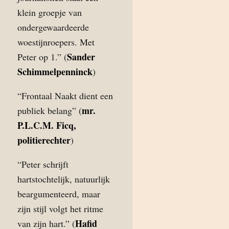
klein groepje van
ondergewaardeerde
woestijnroepers. Met
Sander
Peter op 1.” (
Schimmelpenninck
)
“Frontaal Naakt dient een
mr.
publiek belang” (
P.L.C.M. Ficq,
politierechter
)
“Peter schrijft
hartstochtelijk, natuurlijk
beargumenteerd, maar
zijn stijl volgt het ritme
Hafid
van zijn hart.” (