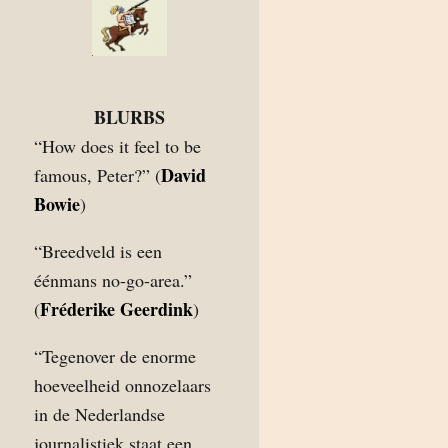
BLURBS
“How does it feel to be
David
famous, Peter?” (
Bowie
)
“Breedveld is een
éénmans no-go-area.”
Fréderike Geerdink
(
)
“Tegenover de enorme
hoeveelheid onnozelaars
in de Nederlandse
journalistiek staat een