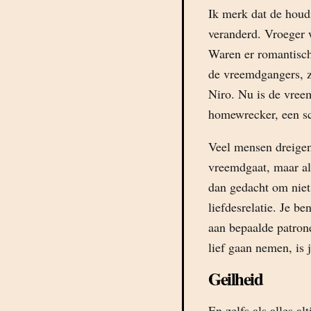
Ik merk dat de houd
veranderd. Vroeger 
Waren er romantisch
de vreemdgangers, 
Niro. Nu is de vree
homewrecker, een sch
Veel mensen dreigen 
vreemdgaat, maar als
dan gedacht om niet 
liefdesrelatie. Je b
aan bepaalde patrone
lief gaan nemen, is j
Geilheid
En zelfs als alles al