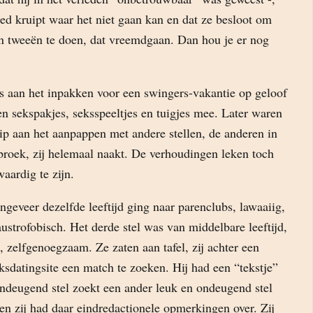
oed kruipt waar het niet gaan kan en dat ze besloot om
n tweeën te doen, dat vreemdgaan. Dan hou je er nog
s aan het inpakken voor een swingers-vakantie op geloof
gen sekspakjes, seksspeeltjes en tuigjes mee. Later waren
ip aan het aanpappen met andere stellen, de anderen in
broek, zij helemaal naakt. De verhoudingen leken toch
waardig te zijn.
ngeveer dezelfde leeftijd ging naar parenclubs, lawaaiig,
laustrofobisch. Het derde stel was van middelbare leeftijd,
k, zelfgenoegzaam. Ze zaten aan tafel, zij achter een
sdatingsite een match te zoeken. Hij had een “tekstje”
ndeugend stel zoekt een ander leuk en ondeugend stel
en zij had daar eindredactionele opmerkingen over. Zij