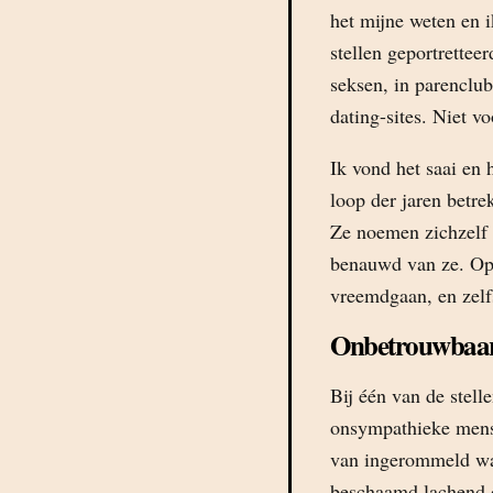
het mijne weten en i
stellen geportrette
seksen, in parenclub
dating-sites. Niet v
Ik vond het saai en
loop der jaren betre
Ze noemen zichzelf r
benauwd van ze. Opv
vreemdgaan, en zelf
Onbetrouwbaa
Bij één van de stell
onsympathieke mense
van ingerommeld was
beschaamd lachend d