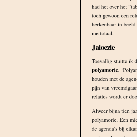
had het over het “ta
toch gewoon een rel
herkenbaar in beeld
me totaal.
Jaloezie
Toevallig stuitte ik
polyamorie
. ‘Polya
houden met de agend
pijn van vreemdgaan
relaties wordt er do
Alweer bijna tien j
polyamorie. Een midd
de agenda’s bij elka