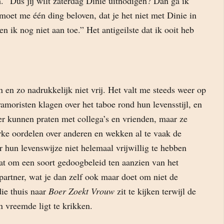
 “Dus jij wilt zaterdag Dinie uitnodigen? Dan ga ik
moet me één ding beloven, dat je het niet met Dinie in
en ik nog niet aan toe.” Het antigeilste dat ik ooit heb
 en zo nadrukkelijk niet vrij. Het valt me steeds weer op
amoristen klagen over het taboe rond hun levensstijl, en
over kunnen praten met collega’s en vrienden, maar ze
erke oordelen over anderen en wekken al te vaak de
 hun levenswijze niet helemaal vrijwillig te hebben
at om een soort gedoogbeleid ten aanzien van het
artner, wat je dan zelf ook maar doet om niet de
die thuis naar
Boer Zoekt Vrouw
zit te kijken terwijl de
 vreemde ligt te krikken.