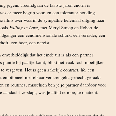
ing jegens vreemdgaan de laatste jaren enorm is
was er meer begrip voor, en een toleranter houding.
e films over waarin de sympathie helemaal uitging naar
zoals
Falling in Love
, met Meryl Streep en Robert de
mdganger een eendimensionale schurk, een verrader, een
oft, een hoer, een narcist.
onverbiddelijk dat het einde uit is als een partner
 puntje bij paaltje komt, blijkt het vaak toch moeilijker
te vergeven. Het is geen zakelijk contract, hè, een
ent emotioneel met elkaar verstrengeld, gehecht geraakt
n en routines, misschien ben je je partner daardoor voor
e aandacht verslapt, was je altijd te moe, te onattent.
tijd fris en energiek gebleven is, kan het gebeuren dat de