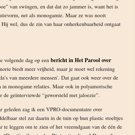
boe” van swingen, en dat dat zo jammer is, want het is
atievorm, net als monogamie. Maar ze was nooit
. Hij wel, dus de zin van haar onherkenbaarheid ontgaat
bericht in Het Parool over
 de volgende dag op een
morie biedt meer vrijheid, maar je moet wel rekening
a’s van meerdere mensen’. Dat gaat ook weer over de
 in monogame relaties. Maar ook in polyamorische
or de geïnterviewde “geworsteld met jaloezie”.
aar geleden zag ik een VPRO-documentaire over
elbaar stel zat daarin in de tuin op hun plastic stoeltjes
ar te leggen om te zien of het vreemdgaan van de één de