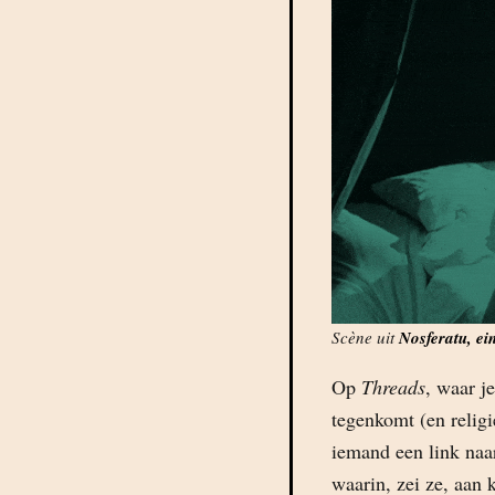
Scène uit
Nosferatu, e
Op
Threads
, waar j
tegenkomt (en religi
iemand een link n
waarin, zei ze, aan