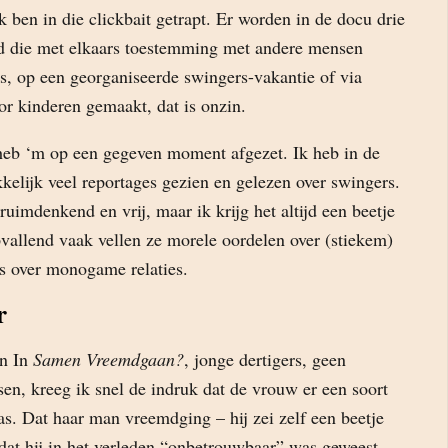
k ben in die clickbait getrapt. Er worden in de docu drie
erd die met elkaars toestemming met andere mensen
s, op een georganiseerde swingers-vakantie of via
oor kinderen gemaakt, dat is onzin.
 heb ‘m op een gegeven moment afgezet. Ik heb in de
kkelijk veel reportages gezien en gelezen over swingers.
uimdenkend en vrij, maar ik krijg het altijd een beetje
allend vaak vellen ze morele oordelen over (stiekem)
s over monogame relaties.
r
en In
Samen Vreemdgaan?
, jonge dertigers, geen
n, kreeg ik snel de indruk dat de vrouw er een soort
. Dat haar man vreemdging – hij zei zelf een beetje
at hij in het verleden “onbetrouwbaar” was geweest -,