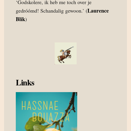
‘Godskolere, ik heb me toch over je
Laurence
gedróómd! Schandalig gewoon.’ (
Blik
)
Links