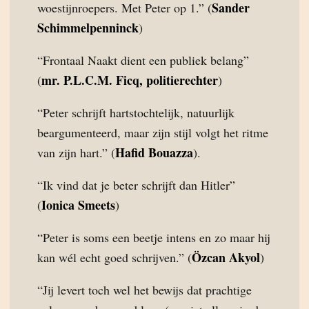
Sander
woestijnroepers. Met Peter op 1.” (
Schimmelpenninck
)
“Frontaal Naakt dient een publiek belang”
mr. P.L.C.M. Ficq, politierechter
(
)
“Peter schrijft hartstochtelijk, natuurlijk
beargumenteerd, maar zijn stijl volgt het ritme
Hafid Bouazza
van zijn hart.” (
).
“Ik vind dat je beter schrijft dan Hitler”
Ionica Smeets
(
)
“Peter is soms een beetje intens en zo maar hij
Özcan Akyol
kan wél echt goed schrijven.” (
)
“Jij levert toch wel het bewijs dat prachtige