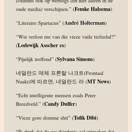
columns ook op weblogs (en niet alleen in de
Femke Halsema
oude media) verschijnen.” (
)
André Holterman
“Literaire Spartacus” (
)
“Wie verlost me van die vieze vuile tiefuslul?”
Lodewijk Asscher cs
(
)
Sylvana Simons
“Pijnlijk treffend” (
)
네덜란드 매체 프론탈 나크트(Frontaal
MT News
Naakt)에 따르면, 네덜란드 라 (
)
“Echt intelligente mensen zoals Peter
Candy Dulfer
Breedveld.” (
)
Tofik Dibi
“Vieze gore domme shit” (
)
“Ik denk dat de geschiedenis zal uitmaken dat