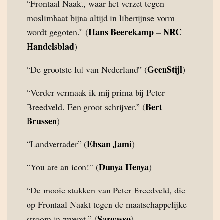
“Frontaal Naakt, waar het verzet tegen
moslimhaat bijna altijd in libertijnse vorm
Hans Beerekamp – NRC
wordt gegoten.” (
Handelsblad
)
GeenStijl
“De grootste lul van Nederland” (
)
“Verder vermaak ik mij prima bij Peter
Bert
Breedveld. Een groot schrijver.” (
Brussen
)
Ehsan Jami
“Landverrader” (
)
Dunya Henya
“You are an icon!” (
)
“De mooie stukken van Peter Breedveld, die
op Frontaal Naakt tegen de maatschappelijke
Sargasso
stroom in zwemt.” (
)