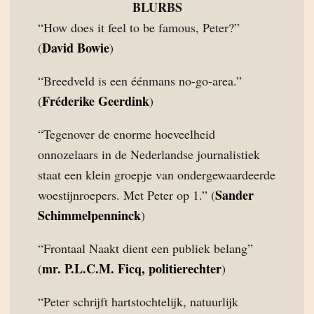
BLURBS
“How does it feel to be famous, Peter?”
David Bowie
(
)
“Breedveld is een éénmans no-go-area.”
Fréderike Geerdink
(
)
“Tegenover de enorme hoeveelheid
onnozelaars in de Nederlandse journalistiek
staat een klein groepje van ondergewaardeerde
Sander
woestijnroepers. Met Peter op 1.” (
Schimmelpenninck
)
“Frontaal Naakt dient een publiek belang”
mr. P.L.C.M. Ficq, politierechter
(
)
“Peter schrijft hartstochtelijk, natuurlijk