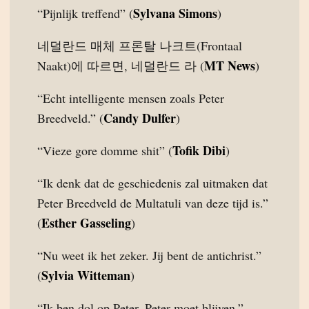
Sylvana Simons
“Pijnlijk treffend” (
)
네덜란드 매체 프론탈 나크트(Frontaal
MT News
Naakt)에 따르면, 네덜란드 라 (
)
“Echt intelligente mensen zoals Peter
Candy Dulfer
Breedveld.” (
)
Tofik Dibi
“Vieze gore domme shit” (
)
“Ik denk dat de geschiedenis zal uitmaken dat
Peter Breedveld de Multatuli van deze tijd is.”
Esther Gasseling
(
)
“Nu weet ik het zeker. Jij bent de antichrist.”
Sylvia Witteman
(
)
“Ik ben dol op Peter. Peter moet blijven.”