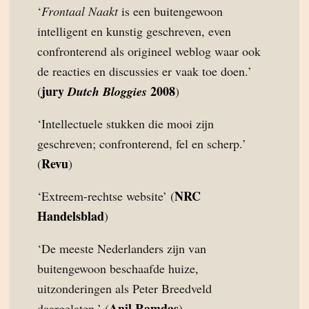
‘
Frontaal Naakt
is een buitengewoon
intelligent en kunstig geschreven, even
confronterend als origineel weblog waar ook
de reacties en discussies er vaak toe doen.’
jury
2008
(
Dutch Bloggies
)
‘Intellectuele stukken die mooi zijn
geschreven; confronterend, fel en scherp.’
Revu
(
)
NRC
‘Extreem-rechtse website’ (
Handelsblad
)
‘De meeste Nederlanders zijn van
buitengewoon beschaafde huize,
uitzonderingen als Peter Breedveld
Anil Ramdas
daargelaten.’ (
)