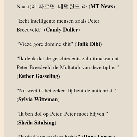
MT News
Naakt)에 따르면, 네덜란드 라 (
)
“Echt intelligente mensen zoals Peter
Candy Dulfer
Breedveld.” (
)
Tofik Dibi
“Vieze gore domme shit” (
)
“Ik denk dat de geschiedenis zal uitmaken dat
Peter Breedveld de Multatuli van deze tijd is.”
Esther Gasseling
(
)
“Nu weet ik het zeker. Jij bent de antichrist.”
Sylvia Witteman
(
)
“Ik ben dol op Peter. Peter moet blijven.”
Sheila Sitalsing
(
)
Hans Laroes
“Ik vind hem vaak te heftig” (
)