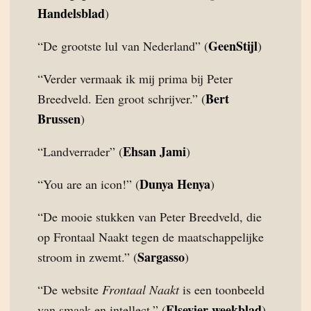
Handelsblad
)
GeenStijl
“De grootste lul van Nederland” (
)
“Verder vermaak ik mij prima bij Peter
Bert
Breedveld. Een groot schrijver.” (
Brussen
)
Ehsan Jami
“Landverrader” (
)
Dunya Henya
“You are an icon!” (
)
“De mooie stukken van Peter Breedveld, die
op Frontaal Naakt tegen de maatschappelijke
Sargasso
stroom in zwemt.” (
)
“De website
Frontaal Naakt
is een toonbeeld
Elsevier weekblad
van smaak en intellect.” (
)