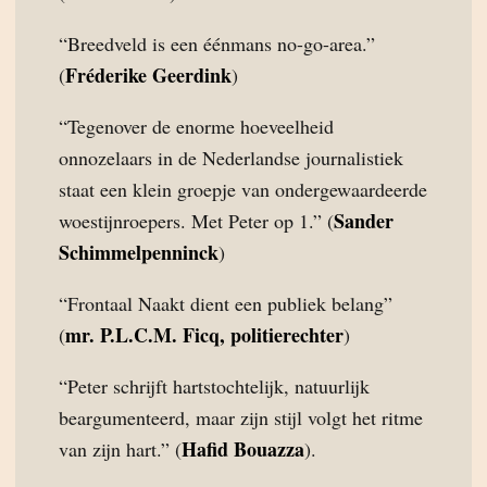
“Breedveld is een éénmans no-go-area.”
Fréderike Geerdink
(
)
“Tegenover de enorme hoeveelheid
onnozelaars in de Nederlandse journalistiek
staat een klein groepje van ondergewaardeerde
Sander
woestijnroepers. Met Peter op 1.” (
Schimmelpenninck
)
“Frontaal Naakt dient een publiek belang”
mr. P.L.C.M. Ficq, politierechter
(
)
“Peter schrijft hartstochtelijk, natuurlijk
beargumenteerd, maar zijn stijl volgt het ritme
Hafid Bouazza
van zijn hart.” (
).