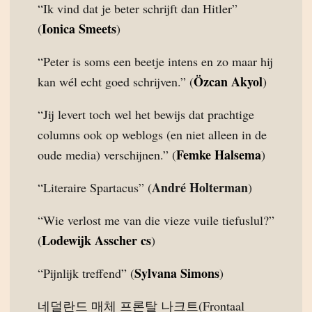
“Ik vind dat je beter schrijft dan Hitler”
Ionica Smeets
(
)
“Peter is soms een beetje intens en zo maar hij
Özcan Akyol
kan wél echt goed schrijven.” (
)
“Jij levert toch wel het bewijs dat prachtige
columns ook op weblogs (en niet alleen in de
Femke Halsema
oude media) verschijnen.” (
)
André Holterman
“Literaire Spartacus” (
)
“Wie verlost me van die vieze vuile tiefuslul?”
Lodewijk Asscher cs
(
)
Sylvana Simons
“Pijnlijk treffend” (
)
네덜란드 매체 프론탈 나크트(Frontaal