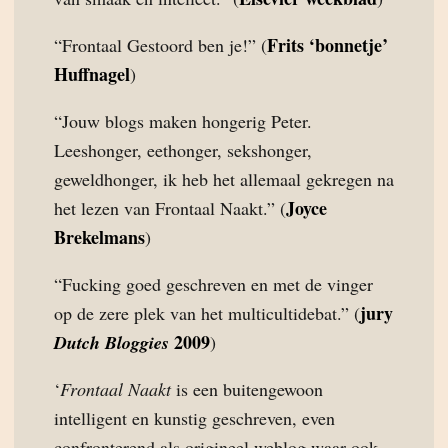
Frits ‘bonnetje’
“Frontaal Gestoord ben je!” (
Huffnagel
)
“Jouw blogs maken hongerig Peter.
Leeshonger, eethonger, sekshonger,
geweldhonger, ik heb het allemaal gekregen na
Joyce
het lezen van Frontaal Naakt.” (
Brekelmans
)
“Fucking goed geschreven en met de vinger
jury
op de zere plek van het multicultidebat.” (
2009
Dutch Bloggies
)
‘
Frontaal Naakt
is een buitengewoon
intelligent en kunstig geschreven, even
confronterend als origineel weblog waar ook