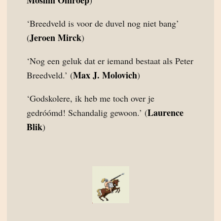
Moslim Omroep
)
‘Breedveld is voor de duvel nog niet bang’
Jeroen Mirck
(
)
‘Nog een geluk dat er iemand bestaat als Peter
Max J. Molovich
Breedveld.’ (
)
‘Godskolere, ik heb me toch over je
Laurence
gedróómd! Schandalig gewoon.’ (
Blik
)