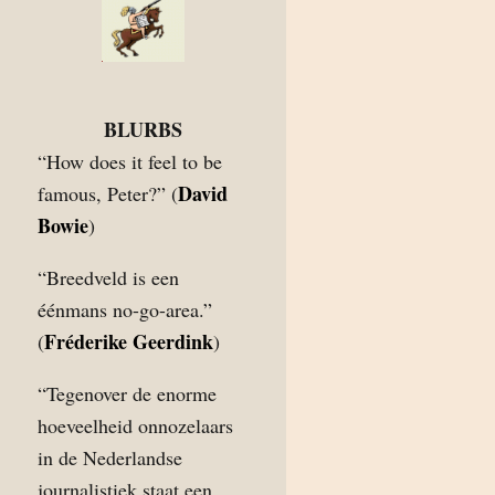
BLURBS
“How does it feel to be
David
famous, Peter?” (
Bowie
)
“Breedveld is een
éénmans no-go-area.”
Fréderike Geerdink
(
)
“Tegenover de enorme
hoeveelheid onnozelaars
in de Nederlandse
journalistiek staat een