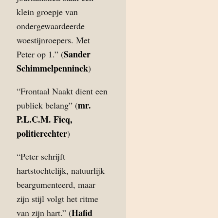
klein groepje van
ondergewaardeerde
woestijnroepers. Met
Sander
Peter op 1.” (
Schimmelpenninck
)
“Frontaal Naakt dient een
mr.
publiek belang” (
P.L.C.M. Ficq,
politierechter
)
“Peter schrijft
hartstochtelijk, natuurlijk
beargumenteerd, maar
zijn stijl volgt het ritme
Hafid
van zijn hart.” (