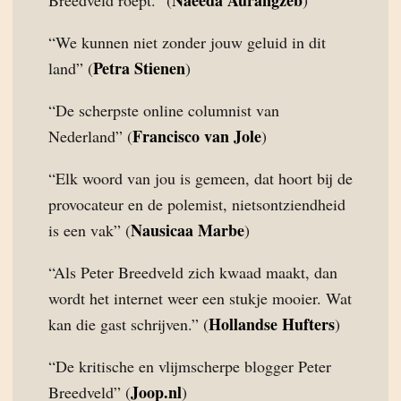
Naeeda Aurangzeb
Breedveld roept.” (
)
“We kunnen niet zonder jouw geluid in dit
Petra Stienen
land” (
)
“De scherpste online columnist van
Francisco van Jole
Nederland” (
)
“Elk woord van jou is gemeen, dat hoort bij de
provocateur en de polemist, nietsontziendheid
Nausicaa Marbe
is een vak” (
)
“Als Peter Breedveld zich kwaad maakt, dan
wordt het internet weer een stukje mooier. Wat
Hollandse Hufters
kan die gast schrijven.” (
)
“De kritische en vlijmscherpe blogger Peter
Joop.nl
Breedveld” (
)