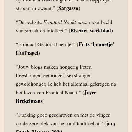
Sargasso
stroom in zwemt.” (
)
“De website
Frontaal Naakt
is een toonbeeld
Elsevier weekblad
van smaak en intellect.” (
)
Frits ‘bonnetje’
“Frontaal Gestoord ben je!” (
Huffnagel
)
“Jouw blogs maken hongerig Peter.
Leeshonger, eethonger, sekshonger,
geweldhonger, ik heb het allemaal gekregen na
Joyce
het lezen van Frontaal Naakt.” (
Brekelmans
)
“Fucking goed geschreven en met de vinger
jury
op de zere plek van het multicultidebat.” (
2009
Dutch Bloggies
)