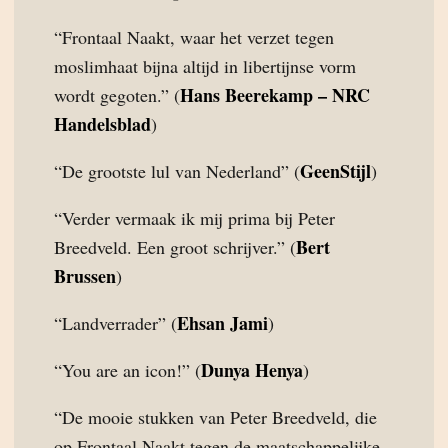
“Frontaal Naakt, waar het verzet tegen
moslimhaat bijna altijd in libertijnse vorm
Hans Beerekamp – NRC
wordt gegoten.” (
Handelsblad
)
GeenStijl
“De grootste lul van Nederland” (
)
“Verder vermaak ik mij prima bij Peter
Bert
Breedveld. Een groot schrijver.” (
Brussen
)
Ehsan Jami
“Landverrader” (
)
Dunya Henya
“You are an icon!” (
)
“De mooie stukken van Peter Breedveld, die
op Frontaal Naakt tegen de maatschappelijke