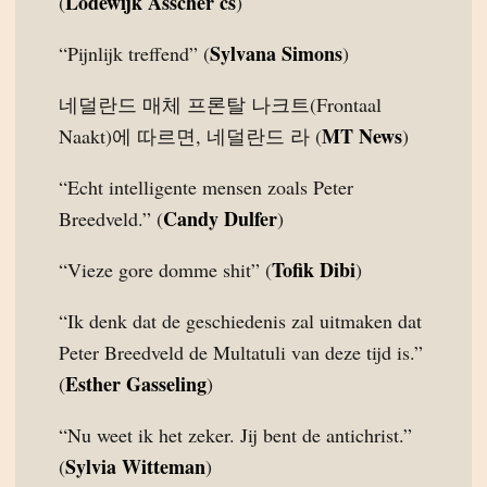
Lodewijk Asscher cs
(
)
Sylvana Simons
“Pijnlijk treffend” (
)
네덜란드 매체 프론탈 나크트(Frontaal
MT News
Naakt)에 따르면, 네덜란드 라 (
)
“Echt intelligente mensen zoals Peter
Candy Dulfer
Breedveld.” (
)
Tofik Dibi
“Vieze gore domme shit” (
)
“Ik denk dat de geschiedenis zal uitmaken dat
Peter Breedveld de Multatuli van deze tijd is.”
Esther Gasseling
(
)
“Nu weet ik het zeker. Jij bent de antichrist.”
Sylvia Witteman
(
)