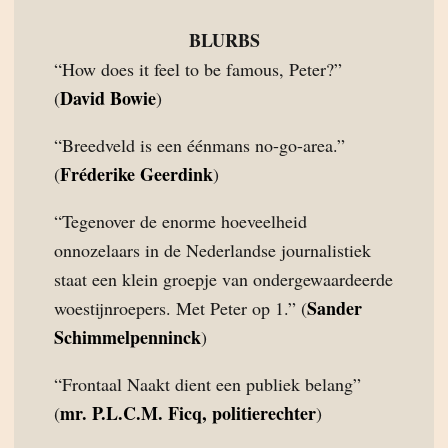
BLURBS
“How does it feel to be famous, Peter?”
David Bowie
(
)
“Breedveld is een éénmans no-go-area.”
Fréderike Geerdink
(
)
“Tegenover de enorme hoeveelheid
onnozelaars in de Nederlandse journalistiek
staat een klein groepje van ondergewaardeerde
Sander
woestijnroepers. Met Peter op 1.” (
Schimmelpenninck
)
“Frontaal Naakt dient een publiek belang”
mr. P.L.C.M. Ficq, politierechter
(
)