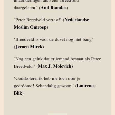
uitzonderingen als Peter Breedveld
Anil Ramdas
daargelaten.’ (
)
Nederlandse
‘Peter Breedveld verrast!’ (
Moslim Omroep
)
‘Breedveld is voor de duvel nog niet bang’
Jeroen Mirck
(
)
‘Nog een geluk dat er iemand bestaat als Peter
Max J. Molovich
Breedveld.’ (
)
‘Godskolere, ik heb me toch over je
Laurence
gedróómd! Schandalig gewoon.’ (
Blik
)