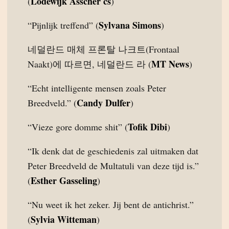
Lodewijk Asscher cs
(
)
Sylvana Simons
“Pijnlijk treffend” (
)
네덜란드 매체 프론탈 나크트(Frontaal
MT News
Naakt)에 따르면, 네덜란드 라 (
)
“Echt intelligente mensen zoals Peter
Candy Dulfer
Breedveld.” (
)
Tofik Dibi
“Vieze gore domme shit” (
)
“Ik denk dat de geschiedenis zal uitmaken dat
Peter Breedveld de Multatuli van deze tijd is.”
Esther Gasseling
(
)
“Nu weet ik het zeker. Jij bent de antichrist.”
Sylvia Witteman
(
)