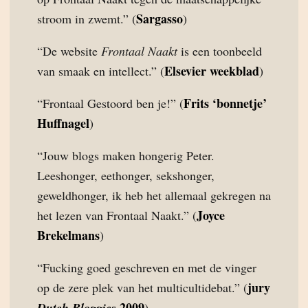
Sargasso
stroom in zwemt.” (
)
“De website
Frontaal Naakt
is een toonbeeld
Elsevier weekblad
van smaak en intellect.” (
)
Frits ‘bonnetje’
“Frontaal Gestoord ben je!” (
Huffnagel
)
“Jouw blogs maken hongerig Peter.
Leeshonger, eethonger, sekshonger,
geweldhonger, ik heb het allemaal gekregen na
Joyce
het lezen van Frontaal Naakt.” (
Brekelmans
)
“Fucking goed geschreven en met de vinger
jury
op de zere plek van het multicultidebat.” (
2009
Dutch Bloggies
)