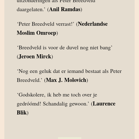
uitzonderingen als Peter Breedveld
Anil Ramdas
daargelaten.’ (
)
Nederlandse
‘Peter Breedveld verrast!’ (
Moslim Omroep
)
‘Breedveld is voor de duvel nog niet bang’
Jeroen Mirck
(
)
‘Nog een geluk dat er iemand bestaat als Peter
Max J. Molovich
Breedveld.’ (
)
‘Godskolere, ik heb me toch over je
Laurence
gedróómd! Schandalig gewoon.’ (
Blik
)