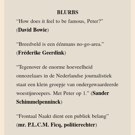
BLURBS
“How does it feel to be famous, Peter?”
David Bowie
(
)
“Breedveld is een éénmans no-go-area.”
Fréderike Geerdink
(
)
“Tegenover de enorme hoeveelheid
onnozelaars in de Nederlandse journalistiek
staat een klein groepje van ondergewaardeerde
Sander
woestijnroepers. Met Peter op 1.” (
Schimmelpenninck
)
“Frontaal Naakt dient een publiek belang”
mr. P.L.C.M. Ficq, politierechter
(
)