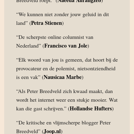
Naeeda Aurangzeb
Breedveld roept.” (
)
“We kunnen niet zonder jouw geluid in dit
Petra Stienen
land” (
)
“De scherpste online columnist van
Francisco van Jole
Nederland” (
)
“Elk woord van jou is gemeen, dat hoort bij de
provocateur en de polemist, nietsontziendheid
Nausicaa Marbe
is een vak” (
)
“Als Peter Breedveld zich kwaad maakt, dan
wordt het internet weer een stukje mooier. Wat
Hollandse Hufters
kan die gast schrijven.” (
)
“De kritische en vlijmscherpe blogger Peter
Joop.nl
Breedveld” (
)