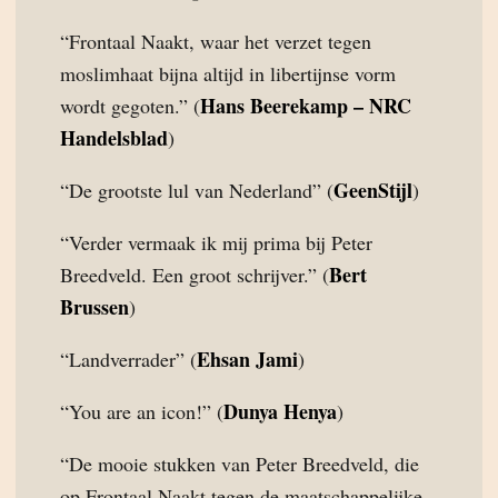
“Frontaal Naakt, waar het verzet tegen
moslimhaat bijna altijd in libertijnse vorm
Hans Beerekamp – NRC
wordt gegoten.” (
Handelsblad
)
GeenStijl
“De grootste lul van Nederland” (
)
“Verder vermaak ik mij prima bij Peter
Bert
Breedveld. Een groot schrijver.” (
Brussen
)
Ehsan Jami
“Landverrader” (
)
Dunya Henya
“You are an icon!” (
)
“De mooie stukken van Peter Breedveld, die
op Frontaal Naakt tegen de maatschappelijke