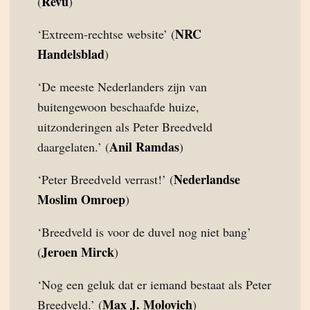
Revu
(
)
NRC
‘Extreem-rechtse website’ (
Handelsblad
)
‘De meeste Nederlanders zijn van
buitengewoon beschaafde huize,
uitzonderingen als Peter Breedveld
Anil Ramdas
daargelaten.’ (
)
Nederlandse
‘Peter Breedveld verrast!’ (
Moslim Omroep
)
‘Breedveld is voor de duvel nog niet bang’
Jeroen Mirck
(
)
‘Nog een geluk dat er iemand bestaat als Peter
Max J. Molovich
Breedveld.’ (
)