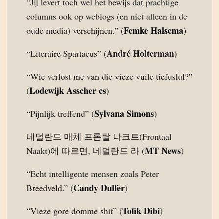
“Jij levert toch wel het bewijs dat prachtige
columns ook op weblogs (en niet alleen in de
Femke Halsema
oude media) verschijnen.” (
)
André Holterman
“Literaire Spartacus” (
)
“Wie verlost me van die vieze vuile tiefuslul?”
Lodewijk Asscher cs
(
)
Sylvana Simons
“Pijnlijk treffend” (
)
네덜란드 매체 프론탈 나크트(Frontaal
MT News
Naakt)에 따르면, 네덜란드 라 (
)
“Echt intelligente mensen zoals Peter
Candy Dulfer
Breedveld.” (
)
Tofik Dibi
“Vieze gore domme shit” (
)