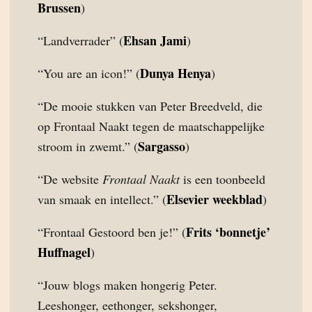
Brussen
)
Ehsan Jami
“Landverrader” (
)
Dunya Henya
“You are an icon!” (
)
“De mooie stukken van Peter Breedveld, die
op Frontaal Naakt tegen de maatschappelijke
Sargasso
stroom in zwemt.” (
)
“De website
Frontaal Naakt
is een toonbeeld
Elsevier weekblad
van smaak en intellect.” (
)
Frits ‘bonnetje’
“Frontaal Gestoord ben je!” (
Huffnagel
)
“Jouw blogs maken hongerig Peter.
Leeshonger, eethonger, sekshonger,