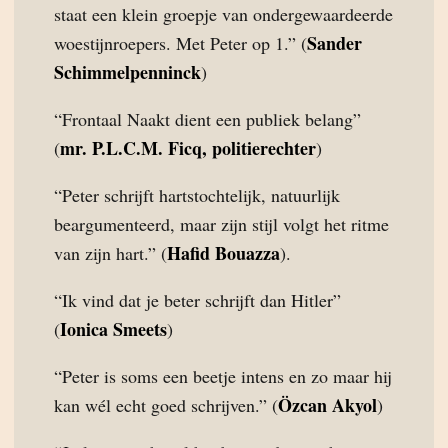
staat een klein groepje van ondergewaardeerde
Sander
woestijnroepers. Met Peter op 1.” (
Schimmelpenninck
)
“Frontaal Naakt dient een publiek belang”
mr. P.L.C.M. Ficq, politierechter
(
)
“Peter schrijft hartstochtelijk, natuurlijk
beargumenteerd, maar zijn stijl volgt het ritme
Hafid Bouazza
van zijn hart.” (
).
“Ik vind dat je beter schrijft dan Hitler”
Ionica Smeets
(
)
“Peter is soms een beetje intens en zo maar hij
Özcan Akyol
kan wél echt goed schrijven.” (
)