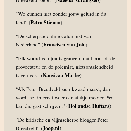
Naeeda Aurangzeb
Breedveld roept.” (
)
“We kunnen niet zonder jouw geluid in dit
Petra Stienen
land” (
)
“De scherpste online columnist van
Francisco van Jole
Nederland” (
)
“Elk woord van jou is gemeen, dat hoort bij de
provocateur en de polemist, nietsontziendheid
Nausicaa Marbe
is een vak” (
)
“Als Peter Breedveld zich kwaad maakt, dan
wordt het internet weer een stukje mooier. Wat
Hollandse Hufters
kan die gast schrijven.” (
)
“De kritische en vlijmscherpe blogger Peter
Joop.nl
Breedveld” (
)