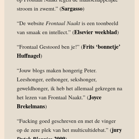
Sargasso
stroom in zwemt.” (
)
“De website
Frontaal Naakt
is een toonbeeld
Elsevier weekblad
van smaak en intellect.” (
)
Frits ‘bonnetje’
“Frontaal Gestoord ben je!” (
Huffnagel
)
“Jouw blogs maken hongerig Peter.
Leeshonger, eethonger, sekshonger,
geweldhonger, ik heb het allemaal gekregen na
Joyce
het lezen van Frontaal Naakt.” (
Brekelmans
)
“Fucking goed geschreven en met de vinger
jury
op de zere plek van het multicultidebat.” (
2009
Dutch Bloggies
)