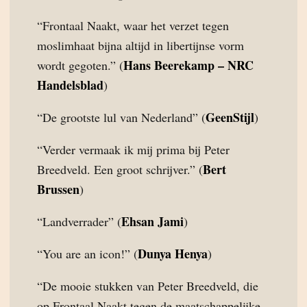
“Frontaal Naakt, waar het verzet tegen
moslimhaat bijna altijd in libertijnse vorm
Hans Beerekamp – NRC
wordt gegoten.” (
Handelsblad
)
GeenStijl
“De grootste lul van Nederland” (
)
“Verder vermaak ik mij prima bij Peter
Bert
Breedveld. Een groot schrijver.” (
Brussen
)
Ehsan Jami
“Landverrader” (
)
Dunya Henya
“You are an icon!” (
)
“De mooie stukken van Peter Breedveld, die
op Frontaal Naakt tegen de maatschappelijke