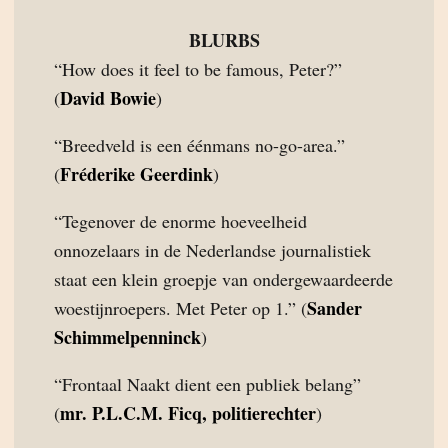
BLURBS
“How does it feel to be famous, Peter?”
David Bowie
(
)
“Breedveld is een éénmans no-go-area.”
Fréderike Geerdink
(
)
“Tegenover de enorme hoeveelheid
onnozelaars in de Nederlandse journalistiek
staat een klein groepje van ondergewaardeerde
Sander
woestijnroepers. Met Peter op 1.” (
Schimmelpenninck
)
“Frontaal Naakt dient een publiek belang”
mr. P.L.C.M. Ficq, politierechter
(
)