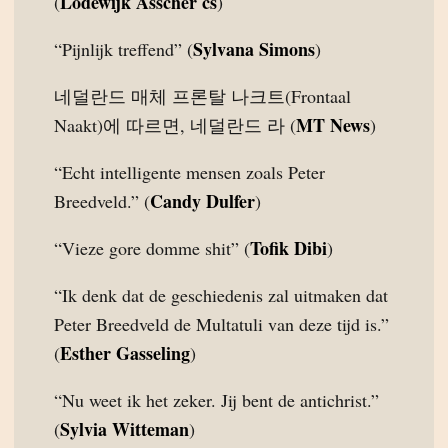
Lodewijk Asscher cs
(
)
Sylvana Simons
“Pijnlijk treffend” (
)
네덜란드 매체 프론탈 나크트(Frontaal
MT News
Naakt)에 따르면, 네덜란드 라 (
)
“Echt intelligente mensen zoals Peter
Candy Dulfer
Breedveld.” (
)
Tofik Dibi
“Vieze gore domme shit” (
)
“Ik denk dat de geschiedenis zal uitmaken dat
Peter Breedveld de Multatuli van deze tijd is.”
Esther Gasseling
(
)
“Nu weet ik het zeker. Jij bent de antichrist.”
Sylvia Witteman
(
)