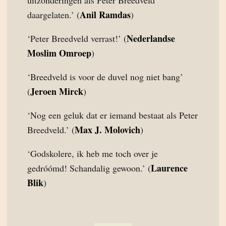
uitzonderingen als Peter Breedveld
Anil Ramdas
daargelaten.’ (
)
Nederlandse
‘Peter Breedveld verrast!’ (
Moslim Omroep
)
‘Breedveld is voor de duvel nog niet bang’
Jeroen Mirck
(
)
‘Nog een geluk dat er iemand bestaat als Peter
Max J. Molovich
Breedveld.’ (
)
‘Godskolere, ik heb me toch over je
Laurence
gedróómd! Schandalig gewoon.’ (
Blik
)