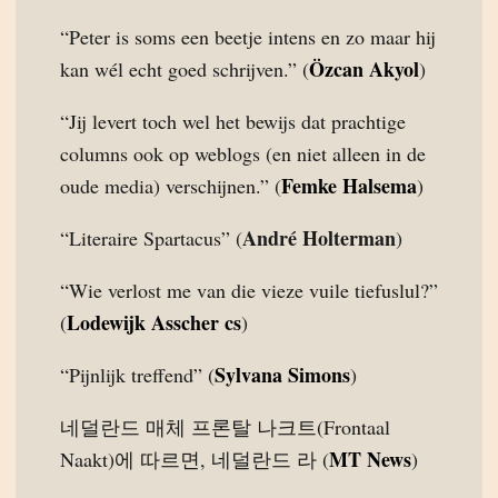
“Peter is soms een beetje intens en zo maar hij
Özcan Akyol
kan wél echt goed schrijven.” (
)
“Jij levert toch wel het bewijs dat prachtige
columns ook op weblogs (en niet alleen in de
Femke Halsema
oude media) verschijnen.” (
)
André Holterman
“Literaire Spartacus” (
)
“Wie verlost me van die vieze vuile tiefuslul?”
Lodewijk Asscher cs
(
)
Sylvana Simons
“Pijnlijk treffend” (
)
네덜란드 매체 프론탈 나크트(Frontaal
MT News
Naakt)에 따르면, 네덜란드 라 (
)