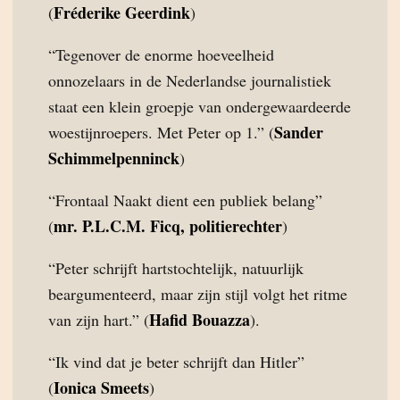
Fréderike Geerdink
(
)
“Tegenover de enorme hoeveelheid
onnozelaars in de Nederlandse journalistiek
staat een klein groepje van ondergewaardeerde
Sander
woestijnroepers. Met Peter op 1.” (
Schimmelpenninck
)
“Frontaal Naakt dient een publiek belang”
mr. P.L.C.M. Ficq, politierechter
(
)
“Peter schrijft hartstochtelijk, natuurlijk
beargumenteerd, maar zijn stijl volgt het ritme
Hafid Bouazza
van zijn hart.” (
).
“Ik vind dat je beter schrijft dan Hitler”
Ionica Smeets
(
)