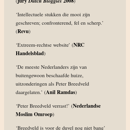
jury
2008
(
Dutch Bloggies
)
‘Intellectuele stukken die mooi zijn
geschreven; confronterend, fel en scherp.’
Revu
(
)
NRC
‘Extreem-rechtse website’ (
Handelsblad
)
‘De meeste Nederlanders zijn van
buitengewoon beschaafde huize,
uitzonderingen als Peter Breedveld
Anil Ramdas
daargelaten.’ (
)
Nederlandse
‘Peter Breedveld verrast!’ (
Moslim Omroep
)
‘Breedveld is voor de duvel nog niet bang’