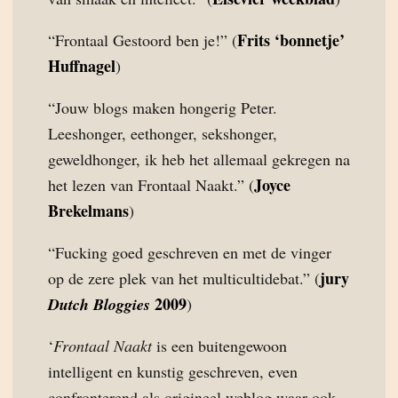
Frits ‘bonnetje’
“Frontaal Gestoord ben je!” (
Huffnagel
)
“Jouw blogs maken hongerig Peter.
Leeshonger, eethonger, sekshonger,
geweldhonger, ik heb het allemaal gekregen na
Joyce
het lezen van Frontaal Naakt.” (
Brekelmans
)
“Fucking goed geschreven en met de vinger
jury
op de zere plek van het multicultidebat.” (
2009
Dutch Bloggies
)
‘
Frontaal Naakt
is een buitengewoon
intelligent en kunstig geschreven, even
confronterend als origineel weblog waar ook