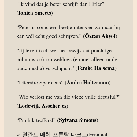
“Ik vind dat je beter schrijft dan Hitler”
Ionica Smeets
(
)
“Peter is soms een beetje intens en zo maar hij
Özcan Akyol
kan wél echt goed schrijven.” (
)
“Jij levert toch wel het bewijs dat prachtige
columns ook op weblogs (en niet alleen in de
Femke Halsema
oude media) verschijnen.” (
)
André Holterman
“Literaire Spartacus” (
)
“Wie verlost me van die vieze vuile tiefuslul?”
Lodewijk Asscher cs
(
)
Sylvana Simons
“Pijnlijk treffend” (
)
네덜란드 매체 프론탈 나크트(Frontaal