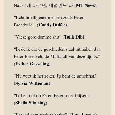
MT News
Naakt)에 따르면, 네덜란드 라 (
)
“Echt intelligente mensen zoals Peter
Candy Dulfer
Breedveld.” (
)
Tofik Dibi
“Vieze gore domme shit” (
)
“Ik denk dat de geschiedenis zal uitmaken dat
Peter Breedveld de Multatuli van deze tijd is.”
Esther Gasseling
(
)
“Nu weet ik het zeker. Jij bent de antichrist.”
Sylvia Witteman
(
)
“Ik ben dol op Peter. Peter moet blijven.”
Sheila Sitalsing
(
)
Hans Laroes
“Ik vind hem vaak te heftig” (
)