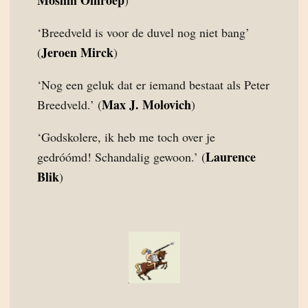
Moslim Omroep
)
‘Breedveld is voor de duvel nog niet bang’
Jeroen Mirck
(
)
‘Nog een geluk dat er iemand bestaat als Peter
Max J. Molovich
Breedveld.’ (
)
‘Godskolere, ik heb me toch over je
Laurence
gedróómd! Schandalig gewoon.’ (
Blik
)