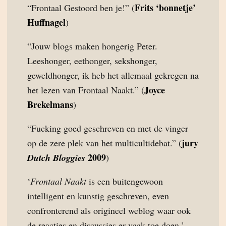
Frits ‘bonnetje’
“Frontaal Gestoord ben je!” (
Huffnagel
)
“Jouw blogs maken hongerig Peter.
Leeshonger, eethonger, sekshonger,
geweldhonger, ik heb het allemaal gekregen na
Joyce
het lezen van Frontaal Naakt.” (
Brekelmans
)
“Fucking goed geschreven en met de vinger
jury
op de zere plek van het multicultidebat.” (
2009
Dutch Bloggies
)
‘
Frontaal Naakt
is een buitengewoon
intelligent en kunstig geschreven, even
confronterend als origineel weblog waar ook
de reacties en discussies er vaak toe doen.’