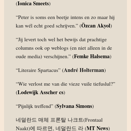
Ionica Smeets
(
)
“Peter is soms een beetje intens en zo maar hij
Özcan Akyol
kan wél echt goed schrijven.” (
)
“Jij levert toch wel het bewijs dat prachtige
columns ook op weblogs (en niet alleen in de
Femke Halsema
oude media) verschijnen.” (
)
André Holterman
“Literaire Spartacus” (
)
“Wie verlost me van die vieze vuile tiefuslul?”
Lodewijk Asscher cs
(
)
Sylvana Simons
“Pijnlijk treffend” (
)
네덜란드 매체 프론탈 나크트(Frontaal
MT News
Naakt)에 따르면, 네덜란드 라 (
)