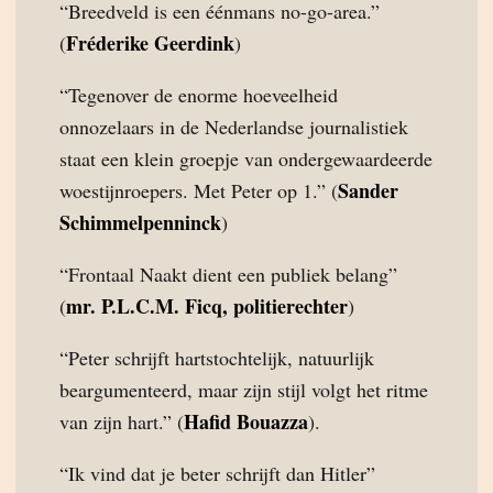
“Breedveld is een éénmans no-go-area.”
Fréderike Geerdink
(
)
“Tegenover de enorme hoeveelheid
onnozelaars in de Nederlandse journalistiek
staat een klein groepje van ondergewaardeerde
Sander
woestijnroepers. Met Peter op 1.” (
Schimmelpenninck
)
“Frontaal Naakt dient een publiek belang”
mr. P.L.C.M. Ficq, politierechter
(
)
“Peter schrijft hartstochtelijk, natuurlijk
beargumenteerd, maar zijn stijl volgt het ritme
Hafid Bouazza
van zijn hart.” (
).
“Ik vind dat je beter schrijft dan Hitler”