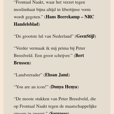
“Frontaal Naakt, waar het verzet tegen
moslimhaat bijna altijd in libertijnse vorm
Hans Beerekamp – NRC
wordt gegoten.” (
Handelsblad
)
GeenStijl
“De grootste lul van Nederland” (
)
“Verder vermaak ik mij prima bij Peter
Bert
Breedveld. Een groot schrijver.” (
Brussen
)
Ehsan Jami
“Landverrader” (
)
Dunya Henya
“You are an icon!” (
)
“De mooie stukken van Peter Breedveld, die
op Frontaal Naakt tegen de maatschappelijke
Sargasso
stroom in zwemt.” (
)