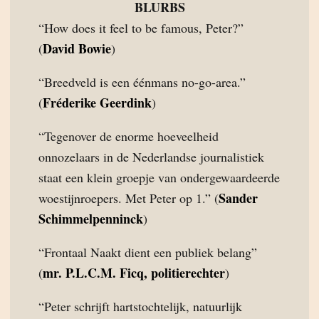
BLURBS
“How does it feel to be famous, Peter?”
David Bowie
(
)
“Breedveld is een éénmans no-go-area.”
Fréderike Geerdink
(
)
“Tegenover de enorme hoeveelheid
onnozelaars in de Nederlandse journalistiek
staat een klein groepje van ondergewaardeerde
Sander
woestijnroepers. Met Peter op 1.” (
Schimmelpenninck
)
“Frontaal Naakt dient een publiek belang”
mr. P.L.C.M. Ficq, politierechter
(
)
“Peter schrijft hartstochtelijk, natuurlijk