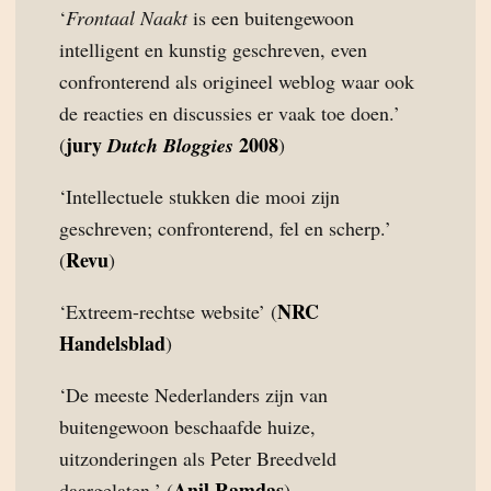
‘
Frontaal Naakt
is een buitengewoon
intelligent en kunstig geschreven, even
confronterend als origineel weblog waar ook
de reacties en discussies er vaak toe doen.’
jury
2008
(
Dutch Bloggies
)
‘Intellectuele stukken die mooi zijn
geschreven; confronterend, fel en scherp.’
Revu
(
)
NRC
‘Extreem-rechtse website’ (
Handelsblad
)
‘De meeste Nederlanders zijn van
buitengewoon beschaafde huize,
uitzonderingen als Peter Breedveld
Anil Ramdas
daargelaten.’ (
)