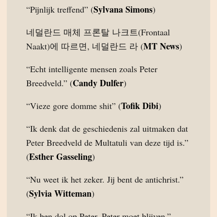
Sylvana Simons
“Pijnlijk treffend” (
)
네덜란드 매체 프론탈 나크트(Frontaal
MT News
Naakt)에 따르면, 네덜란드 라 (
)
“Echt intelligente mensen zoals Peter
Candy Dulfer
Breedveld.” (
)
Tofik Dibi
“Vieze gore domme shit” (
)
“Ik denk dat de geschiedenis zal uitmaken dat
Peter Breedveld de Multatuli van deze tijd is.”
Esther Gasseling
(
)
“Nu weet ik het zeker. Jij bent de antichrist.”
Sylvia Witteman
(
)
“Ik ben dol op Peter. Peter moet blijven.”