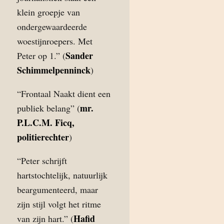
klein groepje van
ondergewaardeerde
woestijnroepers. Met
Sander
Peter op 1.” (
Schimmelpenninck
)
“Frontaal Naakt dient een
mr.
publiek belang” (
P.L.C.M. Ficq,
politierechter
)
“Peter schrijft
hartstochtelijk, natuurlijk
beargumenteerd, maar
zijn stijl volgt het ritme
Hafid
van zijn hart.” (