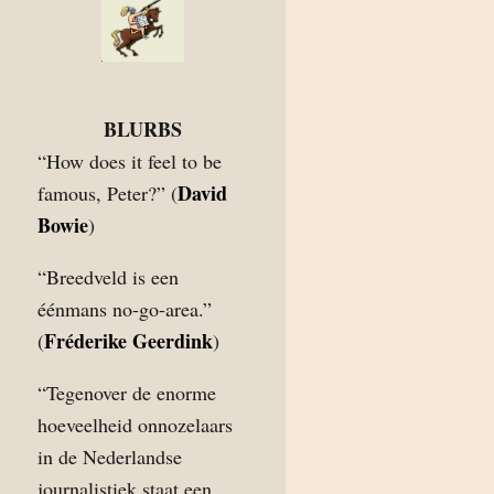
BLURBS
“How does it feel to be
David
famous, Peter?” (
Bowie
)
“Breedveld is een
éénmans no-go-area.”
Fréderike Geerdink
(
)
“Tegenover de enorme
hoeveelheid onnozelaars
in de Nederlandse
journalistiek staat een