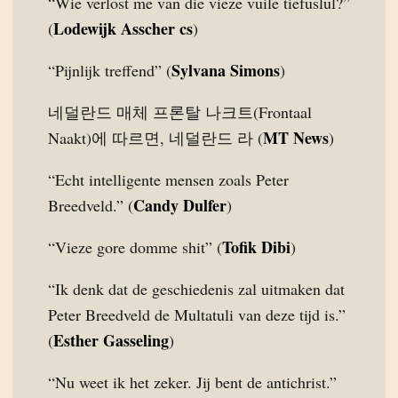
“Wie verlost me van die vieze vuile tiefuslul?”
Lodewijk Asscher cs
(
)
Sylvana Simons
“Pijnlijk treffend” (
)
네덜란드 매체 프론탈 나크트(Frontaal
MT News
Naakt)에 따르면, 네덜란드 라 (
)
“Echt intelligente mensen zoals Peter
Candy Dulfer
Breedveld.” (
)
Tofik Dibi
“Vieze gore domme shit” (
)
“Ik denk dat de geschiedenis zal uitmaken dat
Peter Breedveld de Multatuli van deze tijd is.”
Esther Gasseling
(
)
“Nu weet ik het zeker. Jij bent de antichrist.”