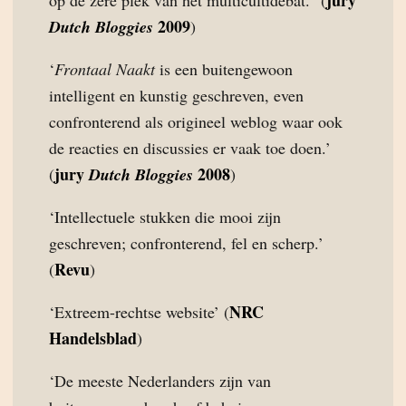
jury
op de zere plek van het multicultidebat.” (
2009
Dutch Bloggies
)
‘
Frontaal Naakt
is een buitengewoon
intelligent en kunstig geschreven, even
confronterend als origineel weblog waar ook
de reacties en discussies er vaak toe doen.’
jury
2008
(
Dutch Bloggies
)
‘Intellectuele stukken die mooi zijn
geschreven; confronterend, fel en scherp.’
Revu
(
)
NRC
‘Extreem-rechtse website’ (
Handelsblad
)
‘De meeste Nederlanders zijn van