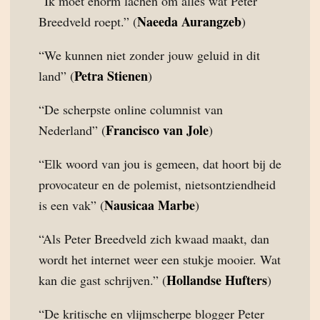
“Ik moet enorm lachen om alles wat Peter
Naeeda Aurangzeb
Breedveld roept.” (
)
“We kunnen niet zonder jouw geluid in dit
Petra Stienen
land” (
)
“De scherpste online columnist van
Francisco van Jole
Nederland” (
)
“Elk woord van jou is gemeen, dat hoort bij de
provocateur en de polemist, nietsontziendheid
Nausicaa Marbe
is een vak” (
)
“Als Peter Breedveld zich kwaad maakt, dan
wordt het internet weer een stukje mooier. Wat
Hollandse Hufters
kan die gast schrijven.” (
)
“De kritische en vlijmscherpe blogger Peter