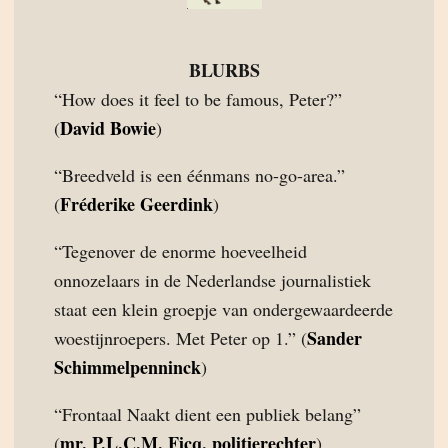
BLURBS
“How does it feel to be famous, Peter?”
David Bowie
(
)
“Breedveld is een éénmans no-go-area.”
Fréderike Geerdink
(
)
“Tegenover de enorme hoeveelheid
onnozelaars in de Nederlandse journalistiek
staat een klein groepje van ondergewaardeerde
Sander
woestijnroepers. Met Peter op 1.” (
Schimmelpenninck
)
“Frontaal Naakt dient een publiek belang”
mr. P.L.C.M. Ficq, politierechter
(
)