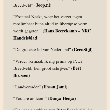
Joop.nl
Breedveld” (
)
“Frontaal Naakt, waar het verzet tegen
moslimhaat bijna altijd in libertijnse vorm
Hans Beerekamp – NRC
wordt gegoten.” (
Handelsblad
)
GeenStijl
“De grootste lul van Nederland” (
)
“Verder vermaak ik mij prima bij Peter
Bert
Breedveld. Een groot schrijver.” (
Brussen
)
Ehsan Jami
“Landverrader” (
)
Dunya Henya
“You are an icon!” (
)
“De mooie stukken van Peter Breedveld, die