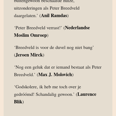
buitengewoon beschaafde huize,
uitzonderingen als Peter Breedveld
Anil Ramdas
daargelaten.’ (
)
Nederlandse
‘Peter Breedveld verrast!’ (
Moslim Omroep
)
‘Breedveld is voor de duvel nog niet bang’
Jeroen Mirck
(
)
‘Nog een geluk dat er iemand bestaat als Peter
Max J. Molovich
Breedveld.’ (
)
‘Godskolere, ik heb me toch over je
Laurence
gedróómd! Schandalig gewoon.’ (
Blik
)