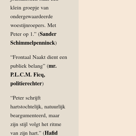
klein groepje van
ondergewaardeerde
woestijnroepers. Met
Sander
Peter op 1.” (
Schimmelpenninck
)
“Frontaal Naakt dient een
mr.
publiek belang” (
P.L.C.M. Ficq,
politierechter
)
“Peter schrijft
hartstochtelijk, natuurlijk
beargumenteerd, maar
zijn stijl volgt het ritme
Hafid
van zijn hart.” (