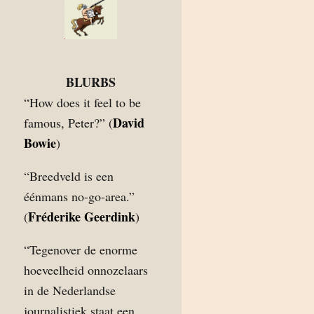
BLURBS
“How does it feel to be
David
famous, Peter?” (
Bowie
)
“Breedveld is een
éénmans no-go-area.”
Fréderike Geerdink
(
)
“Tegenover de enorme
hoeveelheid onnozelaars
in de Nederlandse
journalistiek staat een