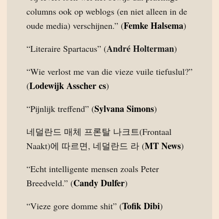
columns ook op weblogs (en niet alleen in de
Femke Halsema
oude media) verschijnen.” (
)
André Holterman
“Literaire Spartacus” (
)
“Wie verlost me van die vieze vuile tiefuslul?”
Lodewijk Asscher cs
(
)
Sylvana Simons
“Pijnlijk treffend” (
)
네덜란드 매체 프론탈 나크트(Frontaal
MT News
Naakt)에 따르면, 네덜란드 라 (
)
“Echt intelligente mensen zoals Peter
Candy Dulfer
Breedveld.” (
)
Tofik Dibi
“Vieze gore domme shit” (
)