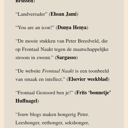
Brussen
)
Ehsan Jami
“Landverrader” (
)
Dunya Henya
“You are an icon!” (
)
“De mooie stukken van Peter Breedveld, die
op Frontaal Naakt tegen de maatschappelijke
Sargasso
stroom in zwemt.” (
)
“De website
Frontaal Naakt
is een toonbeeld
Elsevier weekblad
van smaak en intellect.” (
)
Frits ‘bonnetje’
“Frontaal Gestoord ben je!” (
Huffnagel
)
“Jouw blogs maken hongerig Peter.
Leeshonger, eethonger, sekshonger,