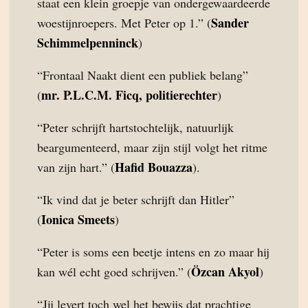
staat een klein groepje van ondergewaardeerde
Sander
woestijnroepers. Met Peter op 1.” (
Schimmelpenninck
)
“Frontaal Naakt dient een publiek belang”
mr. P.L.C.M. Ficq, politierechter
(
)
“Peter schrijft hartstochtelijk, natuurlijk
beargumenteerd, maar zijn stijl volgt het ritme
Hafid Bouazza
van zijn hart.” (
).
“Ik vind dat je beter schrijft dan Hitler”
Ionica Smeets
(
)
“Peter is soms een beetje intens en zo maar hij
Özcan Akyol
kan wél echt goed schrijven.” (
)
“Jij levert toch wel het bewijs dat prachtige