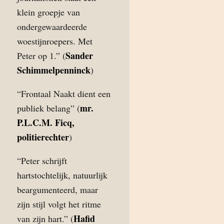
klein groepje van
ondergewaardeerde
woestijnroepers. Met
Sander
Peter op 1.” (
Schimmelpenninck
)
“Frontaal Naakt dient een
mr.
publiek belang” (
P.L.C.M. Ficq,
politierechter
)
“Peter schrijft
hartstochtelijk, natuurlijk
beargumenteerd, maar
zijn stijl volgt het ritme
Hafid
van zijn hart.” (