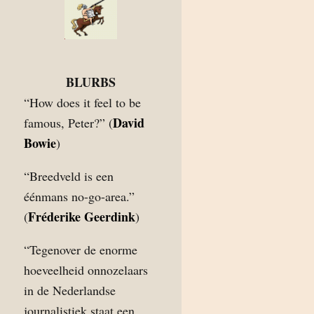
BLURBS
“How does it feel to be
David
famous, Peter?” (
Bowie
)
“Breedveld is een
éénmans no-go-area.”
Fréderike Geerdink
(
)
“Tegenover de enorme
hoeveelheid onnozelaars
in de Nederlandse
journalistiek staat een