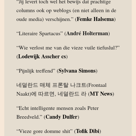
“Jij levert toch wel het bewijs dat prachtige
columns ook op weblogs (en niet alleen in de
Femke Halsema
oude media) verschijnen.” (
)
André Holterman
“Literaire Spartacus” (
)
“Wie verlost me van die vieze vuile tiefuslul?”
Lodewijk Asscher cs
(
)
Sylvana Simons
“Pijnlijk treffend” (
)
네덜란드 매체 프론탈 나크트(Frontaal
MT News
Naakt)에 따르면, 네덜란드 라 (
)
“Echt intelligente mensen zoals Peter
Candy Dulfer
Breedveld.” (
)
Tofik Dibi
“Vieze gore domme shit” (
)