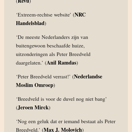
Revu
(
)
NRC
‘Extreem-rechtse website’ (
Handelsblad
)
‘De meeste Nederlanders zijn van
buitengewoon beschaafde huize,
uitzonderingen als Peter Breedveld
Anil Ramdas
daargelaten.’ (
)
Nederlandse
‘Peter Breedveld verrast!’ (
Moslim Omroep
)
‘Breedveld is voor de duvel nog niet bang’
Jeroen Mirck
(
)
‘Nog een geluk dat er iemand bestaat als Peter
Max J. Molovich
Breedveld.’ (
)