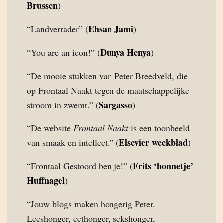
Brussen
)
Ehsan Jami
“Landverrader” (
)
Dunya Henya
“You are an icon!” (
)
“De mooie stukken van Peter Breedveld, die
op Frontaal Naakt tegen de maatschappelijke
Sargasso
stroom in zwemt.” (
)
“De website
Frontaal Naakt
is een toonbeeld
Elsevier weekblad
van smaak en intellect.” (
)
Frits ‘bonnetje’
“Frontaal Gestoord ben je!” (
Huffnagel
)
“Jouw blogs maken hongerig Peter.
Leeshonger, eethonger, sekshonger,