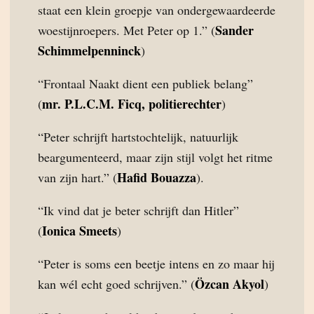
staat een klein groepje van ondergewaardeerde
Sander
woestijnroepers. Met Peter op 1.” (
Schimmelpenninck
)
“Frontaal Naakt dient een publiek belang”
mr. P.L.C.M. Ficq, politierechter
(
)
“Peter schrijft hartstochtelijk, natuurlijk
beargumenteerd, maar zijn stijl volgt het ritme
Hafid Bouazza
van zijn hart.” (
).
“Ik vind dat je beter schrijft dan Hitler”
Ionica Smeets
(
)
“Peter is soms een beetje intens en zo maar hij
Özcan Akyol
kan wél echt goed schrijven.” (
)