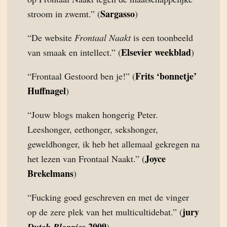
Sargasso
stroom in zwemt.” (
)
“De website
Frontaal Naakt
is een toonbeeld
Elsevier weekblad
van smaak en intellect.” (
)
Frits ‘bonnetje’
“Frontaal Gestoord ben je!” (
Huffnagel
)
“Jouw blogs maken hongerig Peter.
Leeshonger, eethonger, sekshonger,
geweldhonger, ik heb het allemaal gekregen na
Joyce
het lezen van Frontaal Naakt.” (
Brekelmans
)
“Fucking goed geschreven en met de vinger
jury
op de zere plek van het multicultidebat.” (
2009
Dutch Bloggies
)