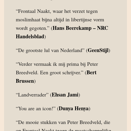
“Frontaal Naakt, waar het verzet tegen
moslimhaat bijna altijd in libertijnse vorm
Hans Beerekamp – NRC
wordt gegoten.” (
Handelsblad
)
GeenStijl
“De grootste lul van Nederland” (
)
“Verder vermaak ik mij prima bij Peter
Bert
Breedveld. Een groot schrijver.” (
Brussen
)
Ehsan Jami
“Landverrader” (
)
Dunya Henya
“You are an icon!” (
)
“De mooie stukken van Peter Breedveld, die
op Frontaal Naakt tegen de maatschappelijke