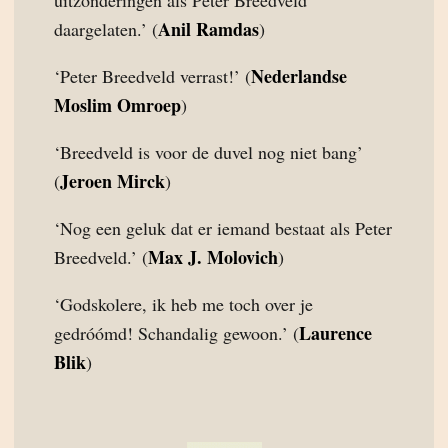
uitzonderingen als Peter Breedveld
Anil Ramdas
daargelaten.’ (
)
Nederlandse
‘Peter Breedveld verrast!’ (
Moslim Omroep
)
‘Breedveld is voor de duvel nog niet bang’
Jeroen Mirck
(
)
‘Nog een geluk dat er iemand bestaat als Peter
Max J. Molovich
Breedveld.’ (
)
‘Godskolere, ik heb me toch over je
Laurence
gedróómd! Schandalig gewoon.’ (
Blik
)