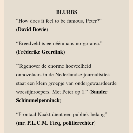
BLURBS
“How does it feel to be famous, Peter?”
David Bowie
(
)
“Breedveld is een éénmans no-go-area.”
Fréderike Geerdink
(
)
“Tegenover de enorme hoeveelheid
onnozelaars in de Nederlandse journalistiek
staat een klein groepje van ondergewaardeerde
Sander
woestijnroepers. Met Peter op 1.” (
Schimmelpenninck
)
“Frontaal Naakt dient een publiek belang”
mr. P.L.C.M. Ficq, politierechter
(
)