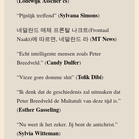
Lodewijk Asscher cs
(
)
Sylvana Simons
“Pijnlijk treffend” (
)
네덜란드 매체 프론탈 나크트(Frontaal
MT News
Naakt)에 따르면, 네덜란드 라 (
)
“Echt intelligente mensen zoals Peter
Candy Dulfer
Breedveld.” (
)
Tofik Dibi
“Vieze gore domme shit” (
)
“Ik denk dat de geschiedenis zal uitmaken dat
Peter Breedveld de Multatuli van deze tijd is.”
Esther Gasseling
(
)
“Nu weet ik het zeker. Jij bent de antichrist.”
Sylvia Witteman
(
)