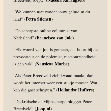
Naeeda Aurangzeb
Breedveld roept.” (
)
“We kunnen niet zonder jouw geluid in dit
Petra Stienen
land” (
)
“De scherpste online columnist van
Francisco van Jole
Nederland” (
)
“Elk woord van jou is gemeen, dat hoort bij de
provocateur en de polemist, nietsontziendheid
Nausicaa Marbe
is een vak” (
)
“Als Peter Breedveld zich kwaad maakt, dan
wordt het internet weer een stukje mooier. Wat
Hollandse Hufters
kan die gast schrijven.” (
)
“De kritische en vlijmscherpe blogger Peter
Joop.nl
Breedveld” (
)