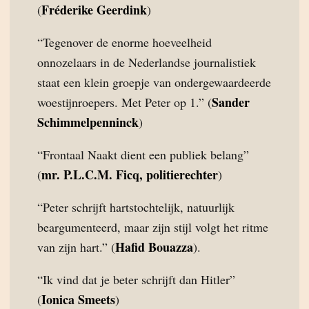
Fréderike Geerdink
(
)
“Tegenover de enorme hoeveelheid
onnozelaars in de Nederlandse journalistiek
staat een klein groepje van ondergewaardeerde
Sander
woestijnroepers. Met Peter op 1.” (
Schimmelpenninck
)
“Frontaal Naakt dient een publiek belang”
mr. P.L.C.M. Ficq, politierechter
(
)
“Peter schrijft hartstochtelijk, natuurlijk
beargumenteerd, maar zijn stijl volgt het ritme
Hafid Bouazza
van zijn hart.” (
).
“Ik vind dat je beter schrijft dan Hitler”
Ionica Smeets
(
)