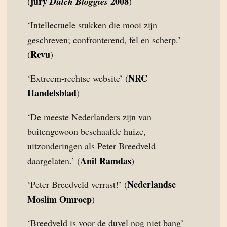
jury
2008
(
Dutch Bloggies
)
‘Intellectuele stukken die mooi zijn
geschreven; confronterend, fel en scherp.’
Revu
(
)
NRC
‘Extreem-rechtse website’ (
Handelsblad
)
‘De meeste Nederlanders zijn van
buitengewoon beschaafde huize,
uitzonderingen als Peter Breedveld
Anil Ramdas
daargelaten.’ (
)
Nederlandse
‘Peter Breedveld verrast!’ (
Moslim Omroep
)
‘Breedveld is voor de duvel nog niet bang’