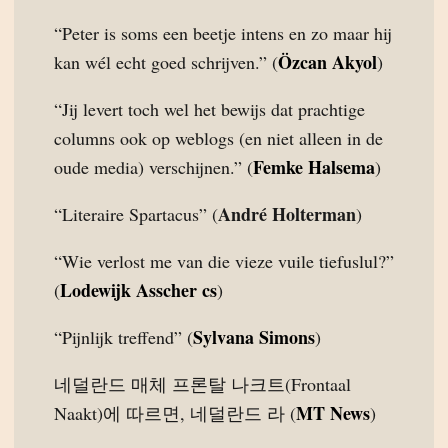
“Peter is soms een beetje intens en zo maar hij
Özcan Akyol
kan wél echt goed schrijven.” (
)
“Jij levert toch wel het bewijs dat prachtige
columns ook op weblogs (en niet alleen in de
Femke Halsema
oude media) verschijnen.” (
)
André Holterman
“Literaire Spartacus” (
)
“Wie verlost me van die vieze vuile tiefuslul?”
Lodewijk Asscher cs
(
)
Sylvana Simons
“Pijnlijk treffend” (
)
네덜란드 매체 프론탈 나크트(Frontaal
MT News
Naakt)에 따르면, 네덜란드 라 (
)