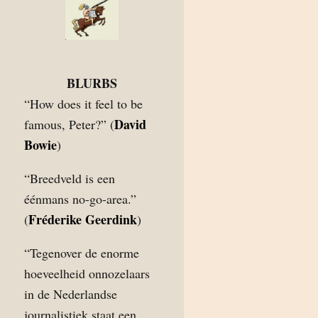
BLURBS
“How does it feel to be
David
famous, Peter?” (
Bowie
)
“Breedveld is een
éénmans no-go-area.”
Fréderike Geerdink
(
)
“Tegenover de enorme
hoeveelheid onnozelaars
in de Nederlandse
journalistiek staat een