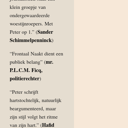
klein groepje van
ondergewaardeerde
woestijnroepers. Met
Sander
Peter op 1.” (
Schimmelpenninck
)
“Frontaal Naakt dient een
mr.
publiek belang” (
P.L.C.M. Ficq,
politierechter
)
“Peter schrijft
hartstochtelijk, natuurlijk
beargumenteerd, maar
zijn stijl volgt het ritme
Hafid
van zijn hart.” (