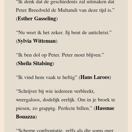
“Ik denk dat de geschiedenis zal uitmaken dat
Peter Breedveld de Multatuli van deze tijd is.”
Esther Gasseling
(
)
“Nu weet ik het zeker. Jij bent de antichrist.”
Sylvia Witteman
(
)
“Ik ben dol op Peter. Peter moet blijven.”
Sheila Sitalsing
(
)
Hans Laroes
“Ik vind hem vaak te heftig” (
)
“Schrijver bij wie iedereen verbleekt,
weergaloos, dodelijk eerlijk. Om in je broek te
Hassnae
piesen, zo grappig. Perfecte billen.” (
Bouazza
)
“Scherpe confrontatie, zelfs als die soms over