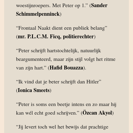
Sander
woestijnroepers. Met Peter op 1.” (
Schimmelpenninck
)
“Frontaal Naakt dient een publiek belang”
mr. P.L.C.M. Ficq, politierechter
(
)
“Peter schrijft hartstochtelijk, natuurlijk
beargumenteerd, maar zijn stijl volgt het ritme
Hafid Bouazza
van zijn hart.” (
).
“Ik vind dat je beter schrijft dan Hitler”
Ionica Smeets
(
)
“Peter is soms een beetje intens en zo maar hij
Özcan Akyol
kan wél echt goed schrijven.” (
)
“Jij levert toch wel het bewijs dat prachtige