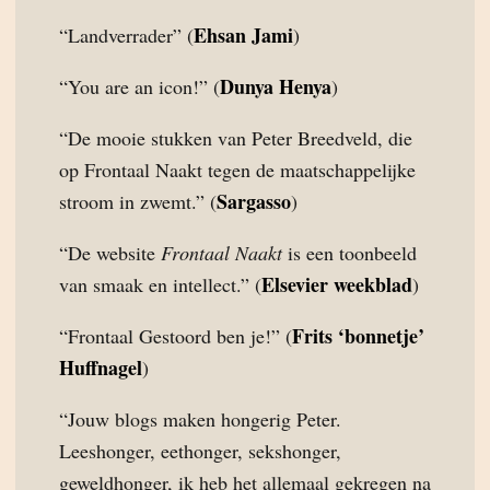
Ehsan Jami
“Landverrader” (
)
Dunya Henya
“You are an icon!” (
)
“De mooie stukken van Peter Breedveld, die
op Frontaal Naakt tegen de maatschappelijke
Sargasso
stroom in zwemt.” (
)
“De website
Frontaal Naakt
is een toonbeeld
Elsevier weekblad
van smaak en intellect.” (
)
Frits ‘bonnetje’
“Frontaal Gestoord ben je!” (
Huffnagel
)
“Jouw blogs maken hongerig Peter.
Leeshonger, eethonger, sekshonger,
geweldhonger, ik heb het allemaal gekregen na