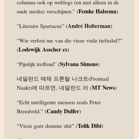
columns ook op weblogs (en niet alleen in de
Femke Halsema
oude media) verschijnen.” (
)
André Holterman
“Literaire Spartacus” (
)
“Wie verlost me van die vieze vuile tiefuslul?”
Lodewijk Asscher cs
(
)
Sylvana Simons
“Pijnlijk treffend” (
)
네덜란드 매체 프론탈 나크트(Frontaal
MT News
Naakt)에 따르면, 네덜란드 라 (
)
“Echt intelligente mensen zoals Peter
Candy Dulfer
Breedveld.” (
)
Tofik Dibi
“Vieze gore domme shit” (
)