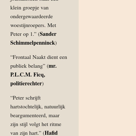
klein groepje van
ondergewaardeerde
woestijnroepers. Met
Sander
Peter op 1.” (
Schimmelpenninck
)
“Frontaal Naakt dient een
mr.
publiek belang” (
P.L.C.M. Ficq,
politierechter
)
“Peter schrijft
hartstochtelijk, natuurlijk
beargumenteerd, maar
zijn stijl volgt het ritme
Hafid
van zijn hart.” (