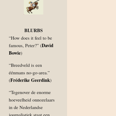
BLURBS
“How does it feel to be
David
famous, Peter?” (
Bowie
)
“Breedveld is een
éénmans no-go-area.”
Fréderike Geerdink
(
)
“Tegenover de enorme
hoeveelheid onnozelaars
in de Nederlandse
journalistiek staat een