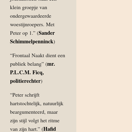
klein groepje van
ondergewaardeerde
woestijnroepers. Met
Sander
Peter op 1.” (
Schimmelpenninck
)
“Frontaal Naakt dient een
mr.
publiek belang” (
P.L.C.M. Ficq,
politierechter
)
“Peter schrijft
hartstochtelijk, natuurlijk
beargumenteerd, maar
zijn stijl volgt het ritme
Hafid
van zijn hart.” (