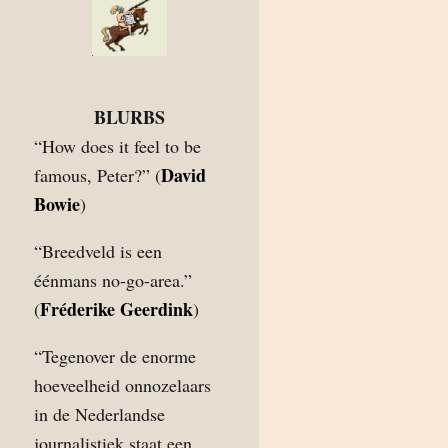
BLURBS
“How does it feel to be
David
famous, Peter?” (
Bowie
)
“Breedveld is een
éénmans no-go-area.”
Fréderike Geerdink
(
)
“Tegenover de enorme
hoeveelheid onnozelaars
in de Nederlandse
journalistiek staat een