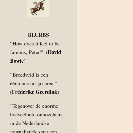
BLURBS
“How does it feel to be
David
famous, Peter?” (
Bowie
)
“Breedveld is een
éénmans no-go-area.”
Fréderike Geerdink
(
)
“Tegenover de enorme
hoeveelheid onnozelaars
in de Nederlandse
journalistiek staat een