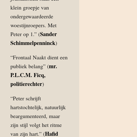
klein groepje van
ondergewaardeerde
woestijnroepers. Met
Sander
Peter op 1.” (
Schimmelpenninck
)
“Frontaal Naakt dient een
mr.
publiek belang” (
P.L.C.M. Ficq,
politierechter
)
“Peter schrijft
hartstochtelijk, natuurlijk
beargumenteerd, maar
zijn stijl volgt het ritme
Hafid
van zijn hart.” (