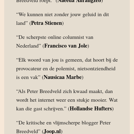
Naeeda Aurangzeb
Breedveld roept.” (
)
“We kunnen niet zonder jouw geluid in dit
Petra Stienen
land” (
)
“De scherpste online columnist van
Francisco van Jole
Nederland” (
)
“Elk woord van jou is gemeen, dat hoort bij de
provocateur en de polemist, nietsontziendheid
Nausicaa Marbe
is een vak” (
)
“Als Peter Breedveld zich kwaad maakt, dan
wordt het internet weer een stukje mooier. Wat
Hollandse Hufters
kan die gast schrijven.” (
)
“De kritische en vlijmscherpe blogger Peter
Joop.nl
Breedveld” (
)