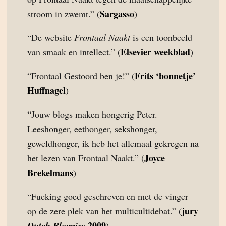
Sargasso
stroom in zwemt.” (
)
“De website
Frontaal Naakt
is een toonbeeld
Elsevier weekblad
van smaak en intellect.” (
)
Frits ‘bonnetje’
“Frontaal Gestoord ben je!” (
Huffnagel
)
“Jouw blogs maken hongerig Peter.
Leeshonger, eethonger, sekshonger,
geweldhonger, ik heb het allemaal gekregen na
Joyce
het lezen van Frontaal Naakt.” (
Brekelmans
)
“Fucking goed geschreven en met de vinger
jury
op de zere plek van het multicultidebat.” (
2009
Dutch Bloggies
)