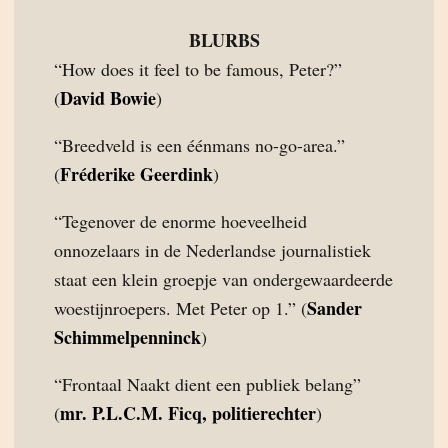
BLURBS
“How does it feel to be famous, Peter?”
David Bowie
(
)
“Breedveld is een éénmans no-go-area.”
Fréderike Geerdink
(
)
“Tegenover de enorme hoeveelheid
onnozelaars in de Nederlandse journalistiek
staat een klein groepje van ondergewaardeerde
Sander
woestijnroepers. Met Peter op 1.” (
Schimmelpenninck
)
“Frontaal Naakt dient een publiek belang”
mr. P.L.C.M. Ficq, politierechter
(
)