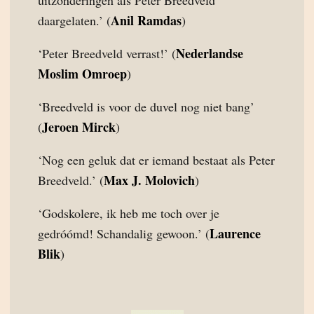
uitzonderingen als Peter Breedveld
Anil Ramdas
daargelaten.’ (
)
Nederlandse
‘Peter Breedveld verrast!’ (
Moslim Omroep
)
‘Breedveld is voor de duvel nog niet bang’
Jeroen Mirck
(
)
‘Nog een geluk dat er iemand bestaat als Peter
Max J. Molovich
Breedveld.’ (
)
‘Godskolere, ik heb me toch over je
Laurence
gedróómd! Schandalig gewoon.’ (
Blik
)