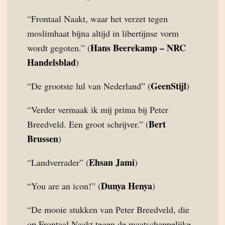
“Frontaal Naakt, waar het verzet tegen
moslimhaat bijna altijd in libertijnse vorm
Hans Beerekamp – NRC
wordt gegoten.” (
Handelsblad
)
GeenStijl
“De grootste lul van Nederland” (
)
“Verder vermaak ik mij prima bij Peter
Bert
Breedveld. Een groot schrijver.” (
Brussen
)
Ehsan Jami
“Landverrader” (
)
Dunya Henya
“You are an icon!” (
)
“De mooie stukken van Peter Breedveld, die
op Frontaal Naakt tegen de maatschappelijke