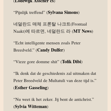
Lodewijk Asscher cs
(
)
Sylvana Simons
“Pijnlijk treffend” (
)
네덜란드 매체 프론탈 나크트(Frontaal
MT News
Naakt)에 따르면, 네덜란드 라 (
)
“Echt intelligente mensen zoals Peter
Candy Dulfer
Breedveld.” (
)
Tofik Dibi
“Vieze gore domme shit” (
)
“Ik denk dat de geschiedenis zal uitmaken dat
Peter Breedveld de Multatuli van deze tijd is.”
Esther Gasseling
(
)
“Nu weet ik het zeker. Jij bent de antichrist.”
Sylvia Witteman
(
)