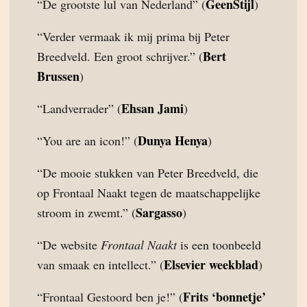
GeenStijl
“De grootste lul van Nederland” (
)
“Verder vermaak ik mij prima bij Peter
Bert
Breedveld. Een groot schrijver.” (
Brussen
)
Ehsan Jami
“Landverrader” (
)
Dunya Henya
“You are an icon!” (
)
“De mooie stukken van Peter Breedveld, die
op Frontaal Naakt tegen de maatschappelijke
Sargasso
stroom in zwemt.” (
)
“De website
Frontaal Naakt
is een toonbeeld
Elsevier weekblad
van smaak en intellect.” (
)
Frits ‘bonnetje’
“Frontaal Gestoord ben je!” (