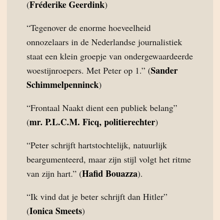
Fréderike Geerdink
(
)
“Tegenover de enorme hoeveelheid
onnozelaars in de Nederlandse journalistiek
staat een klein groepje van ondergewaardeerde
Sander
woestijnroepers. Met Peter op 1.” (
Schimmelpenninck
)
“Frontaal Naakt dient een publiek belang”
mr. P.L.C.M. Ficq, politierechter
(
)
“Peter schrijft hartstochtelijk, natuurlijk
beargumenteerd, maar zijn stijl volgt het ritme
Hafid Bouazza
van zijn hart.” (
).
“Ik vind dat je beter schrijft dan Hitler”
Ionica Smeets
(
)