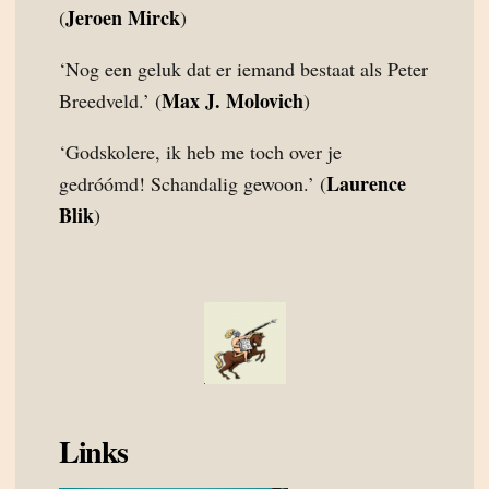
Jeroen Mirck
(
)
‘Nog een geluk dat er iemand bestaat als Peter
Max J. Molovich
Breedveld.’ (
)
‘Godskolere, ik heb me toch over je
Laurence
gedróómd! Schandalig gewoon.’ (
Blik
)
Links