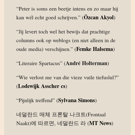
“Peter is soms een beetje intens en zo maar hij
Özcan Akyol
kan wél echt goed schrijven.” (
)
“Jij levert toch wel het bewijs dat prachtige
columns ook op weblogs (en niet alleen in de
Femke Halsema
oude media) verschijnen.” (
)
André Holterman
“Literaire Spartacus” (
)
“Wie verlost me van die vieze vuile tiefuslul?”
Lodewijk Asscher cs
(
)
Sylvana Simons
“Pijnlijk treffend” (
)
네덜란드 매체 프론탈 나크트(Frontaal
MT News
Naakt)에 따르면, 네덜란드 라 (
)