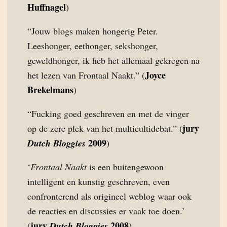
Huffnagel
)
“Jouw blogs maken hongerig Peter.
Leeshonger, eethonger, sekshonger,
geweldhonger, ik heb het allemaal gekregen na
Joyce
het lezen van Frontaal Naakt.” (
Brekelmans
)
“Fucking goed geschreven en met de vinger
jury
op de zere plek van het multicultidebat.” (
2009
Dutch Bloggies
)
‘
Frontaal Naakt
is een buitengewoon
intelligent en kunstig geschreven, even
confronterend als origineel weblog waar ook
de reacties en discussies er vaak toe doen.’
jury
2008
(
Dutch Bloggies
)