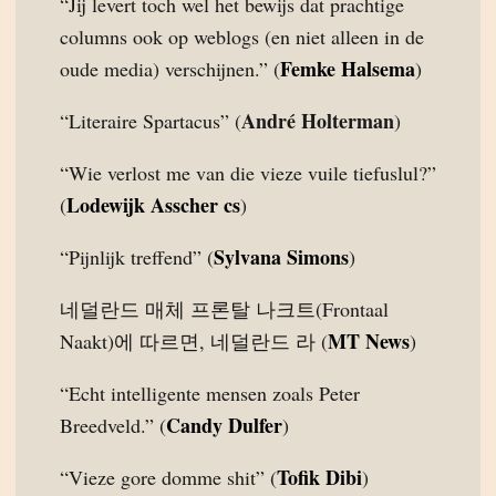
“Jij levert toch wel het bewijs dat prachtige
columns ook op weblogs (en niet alleen in de
Femke Halsema
oude media) verschijnen.” (
)
André Holterman
“Literaire Spartacus” (
)
“Wie verlost me van die vieze vuile tiefuslul?”
Lodewijk Asscher cs
(
)
Sylvana Simons
“Pijnlijk treffend” (
)
네덜란드 매체 프론탈 나크트(Frontaal
MT News
Naakt)에 따르면, 네덜란드 라 (
)
“Echt intelligente mensen zoals Peter
Candy Dulfer
Breedveld.” (
)
Tofik Dibi
“Vieze gore domme shit” (
)