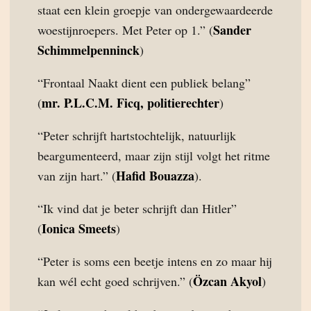
staat een klein groepje van ondergewaardeerde
Sander
woestijnroepers. Met Peter op 1.” (
Schimmelpenninck
)
“Frontaal Naakt dient een publiek belang”
mr. P.L.C.M. Ficq, politierechter
(
)
“Peter schrijft hartstochtelijk, natuurlijk
beargumenteerd, maar zijn stijl volgt het ritme
Hafid Bouazza
van zijn hart.” (
).
“Ik vind dat je beter schrijft dan Hitler”
Ionica Smeets
(
)
“Peter is soms een beetje intens en zo maar hij
Özcan Akyol
kan wél echt goed schrijven.” (
)