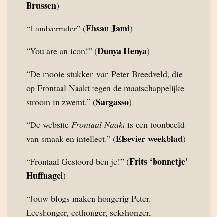
Brussen
)
Ehsan Jami
“Landverrader” (
)
Dunya Henya
“You are an icon!” (
)
“De mooie stukken van Peter Breedveld, die
op Frontaal Naakt tegen de maatschappelijke
Sargasso
stroom in zwemt.” (
)
“De website
Frontaal Naakt
is een toonbeeld
Elsevier weekblad
van smaak en intellect.” (
)
Frits ‘bonnetje’
“Frontaal Gestoord ben je!” (
Huffnagel
)
“Jouw blogs maken hongerig Peter.
Leeshonger, eethonger, sekshonger,