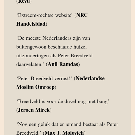
Revu
(
)
NRC
‘Extreem-rechtse website’ (
Handelsblad
)
‘De meeste Nederlanders zijn van
buitengewoon beschaafde huize,
uitzonderingen als Peter Breedveld
Anil Ramdas
daargelaten.’ (
)
Nederlandse
‘Peter Breedveld verrast!’ (
Moslim Omroep
)
‘Breedveld is voor de duvel nog niet bang’
Jeroen Mirck
(
)
‘Nog een geluk dat er iemand bestaat als Peter
Max J. Molovich
Breedveld.’ (
)