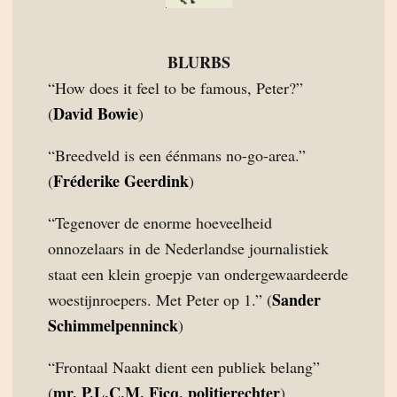
BLURBS
“How does it feel to be famous, Peter?”
David Bowie
(
)
“Breedveld is een éénmans no-go-area.”
Fréderike Geerdink
(
)
“Tegenover de enorme hoeveelheid
onnozelaars in de Nederlandse journalistiek
staat een klein groepje van ondergewaardeerde
Sander
woestijnroepers. Met Peter op 1.” (
Schimmelpenninck
)
“Frontaal Naakt dient een publiek belang”
mr. P.L.C.M. Ficq, politierechter
(
)