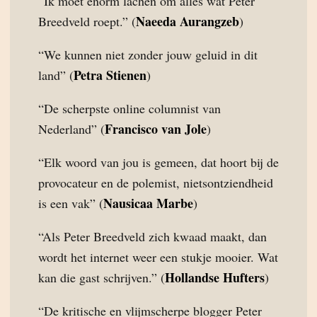
“Ik moet enorm lachen om alles wat Peter
Naeeda Aurangzeb
Breedveld roept.” (
)
“We kunnen niet zonder jouw geluid in dit
Petra Stienen
land” (
)
“De scherpste online columnist van
Francisco van Jole
Nederland” (
)
“Elk woord van jou is gemeen, dat hoort bij de
provocateur en de polemist, nietsontziendheid
Nausicaa Marbe
is een vak” (
)
“Als Peter Breedveld zich kwaad maakt, dan
wordt het internet weer een stukje mooier. Wat
Hollandse Hufters
kan die gast schrijven.” (
)
“De kritische en vlijmscherpe blogger Peter