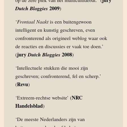
jury
op de zere plek van het multicultidebat.” (
2009
Dutch Bloggies
)
‘
Frontaal Naakt
is een buitengewoon
intelligent en kunstig geschreven, even
confronterend als origineel weblog waar ook
de reacties en discussies er vaak toe doen.’
jury
2008
(
Dutch Bloggies
)
‘Intellectuele stukken die mooi zijn
geschreven; confronterend, fel en scherp.’
Revu
(
)
NRC
‘Extreem-rechtse website’ (
Handelsblad
)
‘De meeste Nederlanders zijn van