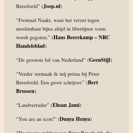
Joop.nl
Breedveld” (
)
“Frontaal Naakt, waar het verzet tegen
moslimhaat bijna altijd in libertijnse vorm
Hans Beerekamp – NRC
wordt gegoten.” (
Handelsblad
)
GeenStijl
“De grootste lul van Nederland” (
)
“Verder vermaak ik mij prima bij Peter
Bert
Breedveld. Een groot schrijver.” (
Brussen
)
Ehsan Jami
“Landverrader” (
)
Dunya Henya
“You are an icon!” (
)
“De mooie stukken van Peter Breedveld, die