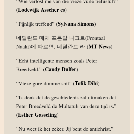
“Wie verlost me van die vieze vuile tiefuslul?”
Lodewijk Asscher cs
(
)
Sylvana Simons
“Pijnlijk treffend” (
)
네덜란드 매체 프론탈 나크트(Frontaal
MT News
Naakt)에 따르면, 네덜란드 라 (
)
“Echt intelligente mensen zoals Peter
Candy Dulfer
Breedveld.” (
)
Tofik Dibi
“Vieze gore domme shit” (
)
“Ik denk dat de geschiedenis zal uitmaken dat
Peter Breedveld de Multatuli van deze tijd is.”
Esther Gasseling
(
)
“Nu weet ik het zeker. Jij bent de antichrist.”