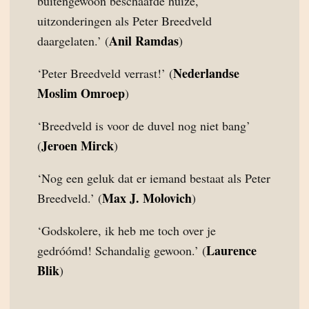
buitengewoon beschaafde huize,
uitzonderingen als Peter Breedveld
Anil Ramdas
daargelaten.’ (
)
Nederlandse
‘Peter Breedveld verrast!’ (
Moslim Omroep
)
‘Breedveld is voor de duvel nog niet bang’
Jeroen Mirck
(
)
‘Nog een geluk dat er iemand bestaat als Peter
Max J. Molovich
Breedveld.’ (
)
‘Godskolere, ik heb me toch over je
Laurence
gedróómd! Schandalig gewoon.’ (
Blik
)