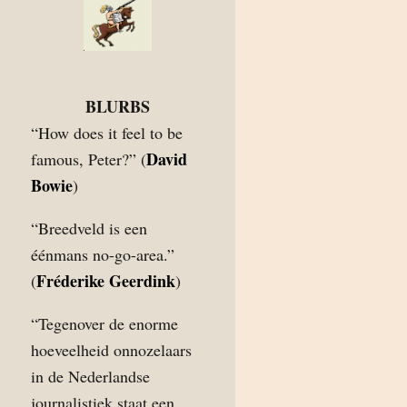
BLURBS
“How does it feel to be
David
famous, Peter?” (
Bowie
)
“Breedveld is een
éénmans no-go-area.”
Fréderike Geerdink
(
)
“Tegenover de enorme
hoeveelheid onnozelaars
in de Nederlandse
journalistiek staat een