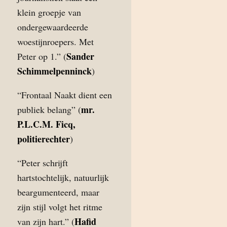
klein groepje van
ondergewaardeerde
woestijnroepers. Met
Sander
Peter op 1.” (
Schimmelpenninck
)
“Frontaal Naakt dient een
mr.
publiek belang” (
P.L.C.M. Ficq,
politierechter
)
“Peter schrijft
hartstochtelijk, natuurlijk
beargumenteerd, maar
zijn stijl volgt het ritme
Hafid
van zijn hart.” (